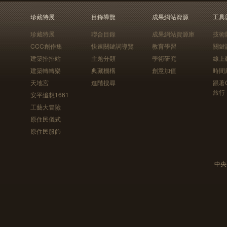
珍藏特展
目錄導覽
成果網站資源
工具
珍藏特展
聯合目錄
成果網站資源庫
技術
CCC創作集
快速關鍵詞導覽
教育學習
關鍵
建築排排站
主題分類
學術研究
線上
建築轉轉樂
典藏機構
創意加值
時間
天地宮
進階搜尋
跟著
旅行
安平追想1661
工藝大冒險
原住民儀式
原住民服飾
中央