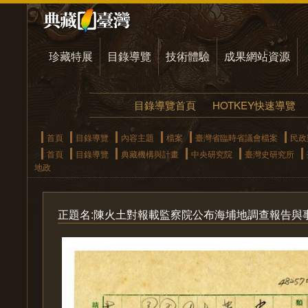
珍藏特展
目錄導覽
技術體驗
成果網站資源
目錄導覽首頁
HOTKEY快速導覽
首頁
目錄導覽
內容主題
檔案
臺灣省臨時省議會檔案
民政
首頁
目錄導覽
典藏機構與計畫
中央研究院
臺灣史研究所
地政
正題名:陳火土對報載監察院公布海埔地調查報告與