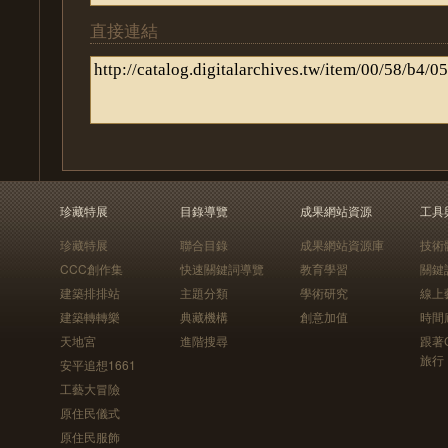
直接連結
珍藏特展
目錄導覽
成果網站資源
工具
珍藏特展
聯合目錄
成果網站資源庫
技術
CCC創作集
快速關鍵詞導覽
教育學習
關鍵
建築排排站
主題分類
學術研究
線上
建築轉轉樂
典藏機構
創意加值
時間
天地宮
進階搜尋
跟著
旅行
安平追想1661
工藝大冒險
原住民儀式
原住民服飾