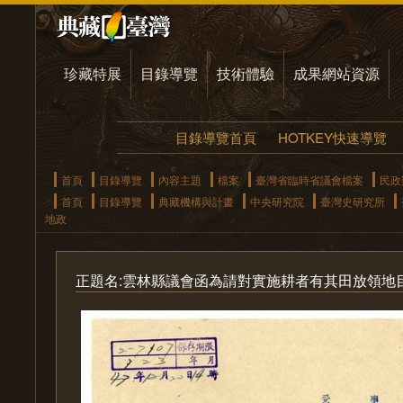
珍藏特展
目錄導覽
技術體驗
成果網站資源
目錄導覽首頁
HOTKEY快速導覽
首頁
目錄導覽
內容主題
檔案
臺灣省臨時省議會檔案
民政
首頁
目錄導覽
典藏機構與計畫
中央研究院
臺灣史研究所
地政
正題名:雲林縣議會函為請對實施耕者有其田放領地