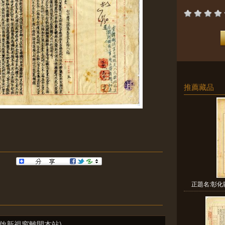
推薦藏品
正題名:彰化
啟新視窗離開本站)