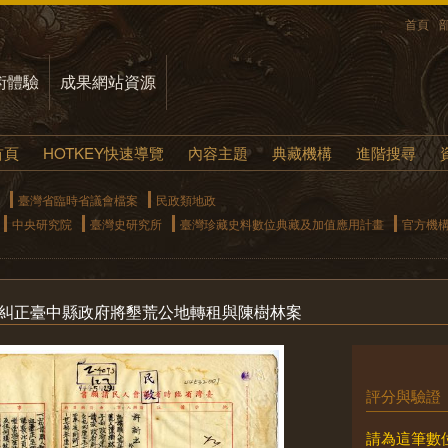
首頁
術體驗
成果網站資源
首頁
HOTKEY快速導覽
內容主題
典藏機構
進階搜尋
臺灣省臨時省議會檔案
民政類地政
中央研究院
臺灣史研究所
臺灣珍藏史料數位典藏及加值應用計畫
官方機
府糾正臺中縣政府將墾荒公地轉租與陳樹林案
評分與驗證
請為這筆數