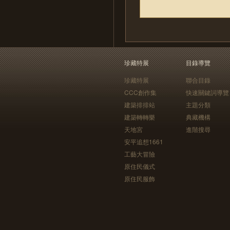
珍藏特展
目錄導覽
珍藏特展
聯合目錄
CCC創作集
快速關鍵詞導覽
建築排排站
主題分類
建築轉轉樂
典藏機構
天地宮
進階搜尋
安平追想1661
工藝大冒險
原住民儀式
原住民服飾