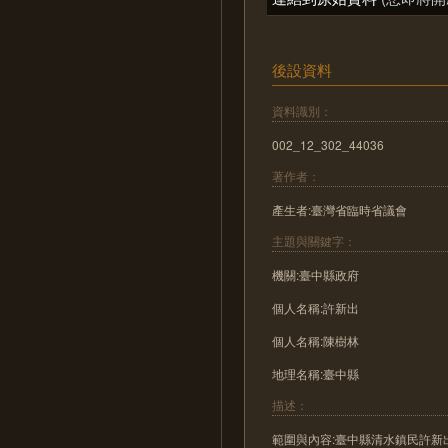
後設資料
資料識別：
002_12_302_44036
著作者：
產生者:臺灣省臨時省議會
主題與關鍵字：
機關:臺中縣政府
個人名稱:許新出
個人名稱:陳樹林
地理名稱:臺中縣
描述：
範圍與內容:臺中縣清水鎮民許新