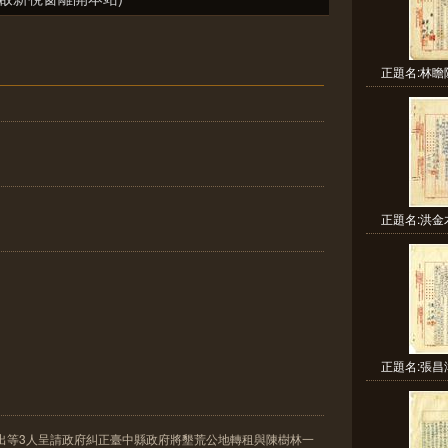
正題名:林瞻
正題名:洪金
正題名:張昌
出等3人呈請政府糾正臺中縣政府將墾荒公地轉租與陳樹林一