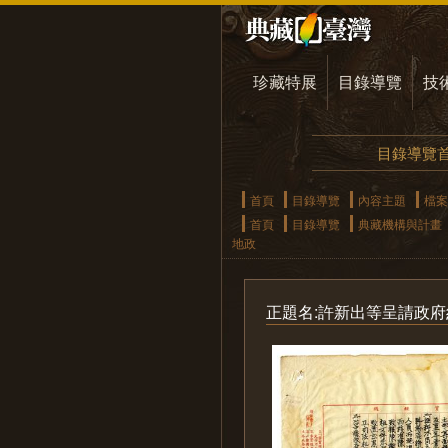
珍藏特展
目錄導覽
技
目錄導覽
首頁
目錄導覽
內容主題
檔案
首頁
目錄導覽
典藏機構與計畫
地政
正題名:許新出等呈請政