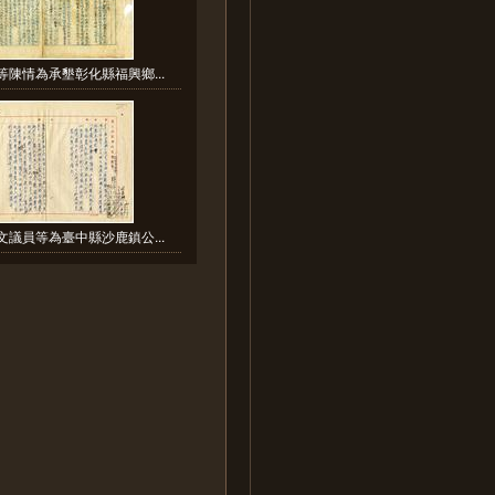
等陳情為承墾彰化縣福興鄉...
文議員等為臺中縣沙鹿鎮公...