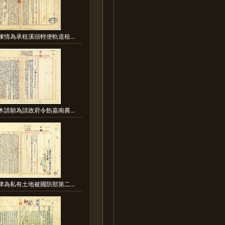
陳情為承租溪頭輕便軌道租...
木請願為請政府令飭嘉南農...
津為私有土地被國防部第二...