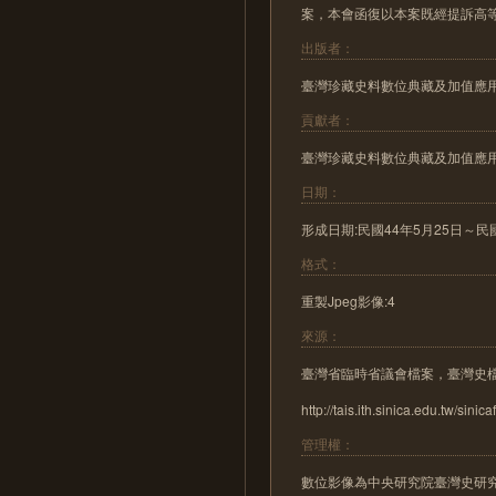
案，本會函復以本案既經提訴高
出版者：
臺灣珍藏史料數位典藏及加值應
貢獻者：
臺灣珍藏史料數位典藏及加值應
日期：
形成日期:民國44年5月25日～民國44年6
格式：
重製Jpeg影像:4
來源：
臺灣省臨時省議會檔案，臺灣史
http://tais.ith.sinica.edu.tw/sinica
管理權：
數位影像為中央研究院臺灣史研