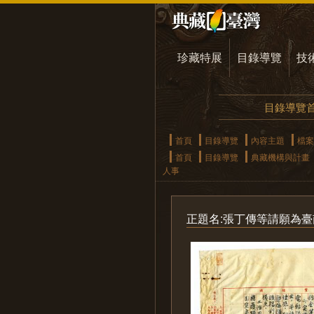
珍藏特展
目錄導覽
技
目錄導覽
首頁
目錄導覽
內容主題
檔案
首頁
目錄導覽
典藏機構與計畫
人事
正題名:張丁傳等請願為