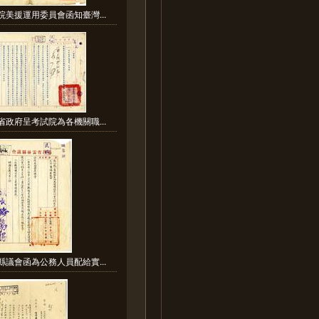
院美援運用委員會函知臺灣...
省政府呈考試院為各機關職...
縣議會函為公務人員配給實...