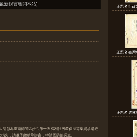
啟新視窗離開本站)
正題名:行政
正題名:臺灣
正題名:雲林
3人請願為臺南師管區步兵第一團福利社房產係民等集資承購經
大損失，請准予繼續承辦案，轉請國防部調查。