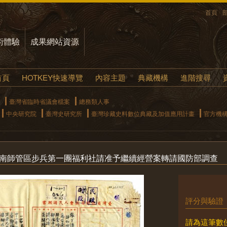
首頁
術體驗
成果網站資源
首頁
HOTKEY快速導覽
內容主題
典藏機構
進階搜尋
臺灣省臨時省議會檔案
總務類人事
中央研究院
臺灣史研究所
臺灣珍藏史料數位典藏及加值應用計畫
官方機
臺南師管區步兵第一團福利社請准予繼續經營案轉請國防部調查
評分與驗證
請為這筆數