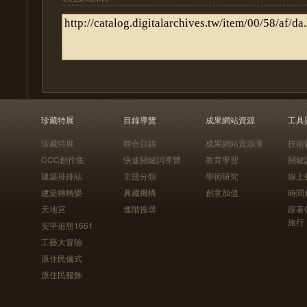
珍藏特展
目錄導覽
成果網站資源
工具
珍藏特展
聯合目錄
成果網站資源庫
技術
CCC創作集
快速關鍵詞導覽
教育學習
關鍵
建築排排站
主題分類
學術研究
線上
建築轉轉樂
典藏機構
創意加值
時間
天地宮
進階搜尋
跟著
旅行
安平追想1661
工藝大冒險
原住民儀式
原住民服飾