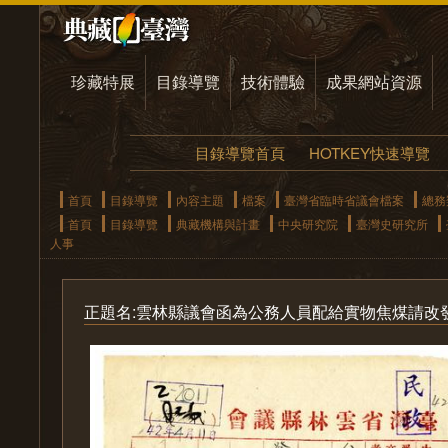
珍藏特展
目錄導覽
技術體驗
成果網站資源
目錄導覽首頁
HOTKEY快速導覽
首頁
目錄導覽
內容主題
檔案
臺灣省臨時省議會檔案
總務
首頁
目錄導覽
典藏機構與計畫
中央研究院
臺灣史研究所
人事
正題名:雲林縣議會函為公務人員配給實物焦煤請改