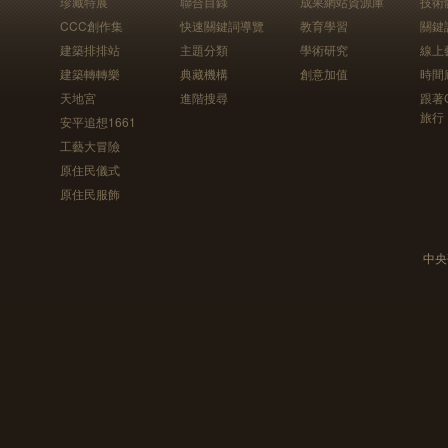
珍藏特展
聯合目錄
成果網站資源庫
技術
CCC創作集
快速關鍵詞導覽
教育學習
關鍵
建築排排站
主題分類
學術研究
線上
建築轉轉樂
典藏機構
創意加值
時間
天地宮
進階搜尋
跟著
旅行
安平追想1661
工藝大冒險
原住民儀式
原住民服飾
中央