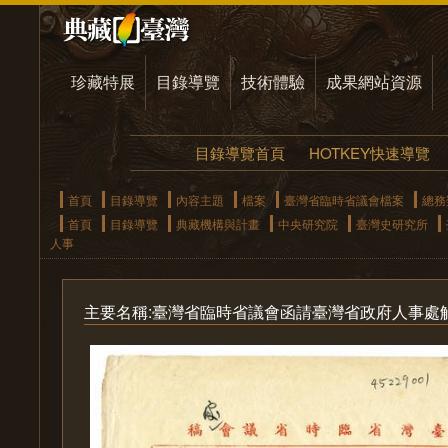
珍藏特展
目錄導覽
技術體驗
成果網站資源
目錄導覽首頁
HOTKEY快速導覽
首頁
目錄導覽
內容主題
檔案
臺灣省臨時省議會檔案
總務
首頁
目錄導覽
典藏機構與計畫
中央研究院
臺灣史研究所
人事
主要名稱:臺灣省臨時省議會函請臺灣省政府人事處