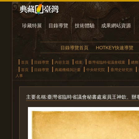
珍藏特展
目錄導覽
技術體驗
成果網站資源
目錄導覽首頁
HOTKEY快速導覽
首頁
目錄導覽
內容主題
檔案
臺灣省臨時省議會檔案
總務
首頁
目錄導覽
典藏機構與計畫
中央研究院
臺灣史研究所
人事
主要名稱:臺灣省臨時省議會秘書處雇員王神欽、辦