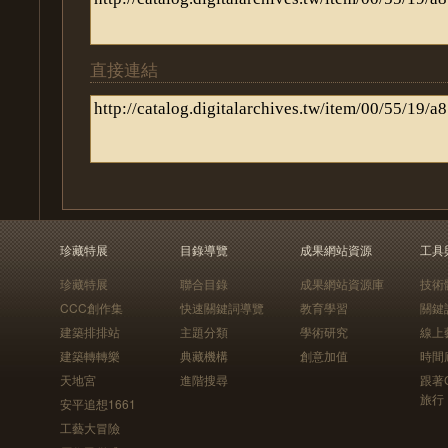
直接連結
珍藏特展
目錄導覽
成果網站資源
工具
珍藏特展
聯合目錄
成果網站資源庫
技術
CCC創作集
快速關鍵詞導覽
教育學習
關鍵
建築排排站
主題分類
學術研究
線上
建築轉轉樂
典藏機構
創意加值
時間
天地宮
進階搜尋
跟著
旅行
安平追想1661
工藝大冒險