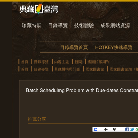
珍藏特展
目錄導覽
技術體驗
成果網站資源
目錄導覽首頁
HOTKEY快速導覽
首頁
目錄導覽
內容主題
新聞
國圖館藏期刊
首頁
目錄導覽
典藏機構與計畫
國家圖書館
國家圖書館期刊
Batch Scheduling Problem with Due-dates Constrai
推薦分享