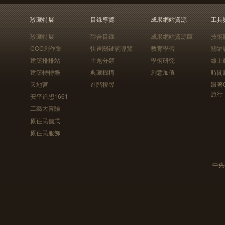
珍藏特展
目錄導覽
成果網站資源
工具
珍藏特展
聯合目錄
成果網站資源庫
技術
CCC創作集
快速關鍵詞導覽
教育學習
關鍵
建築排排站
主題分類
學術研究
線上
建築轉轉樂
典藏機構
創意加值
時間
天地宮
進階搜尋
跟著
旅行
安平追想1661
工藝大冒險
原住民儀式
原住民服飾
中央