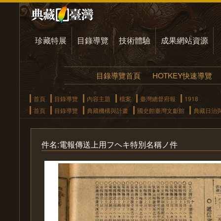
珍藏特展
目錄導覽
技術體驗
成果網站資源
目錄導覽首頁
HOTKEY快速導覽
首頁
目錄導覽
內容主題
檔案
臺灣總督府報
1918
首頁
目錄導覽
典藏機構與計畫
國史館臺灣文獻館
典藏日治
件名:電報傳送上用フヘキ特別名稱ノ件