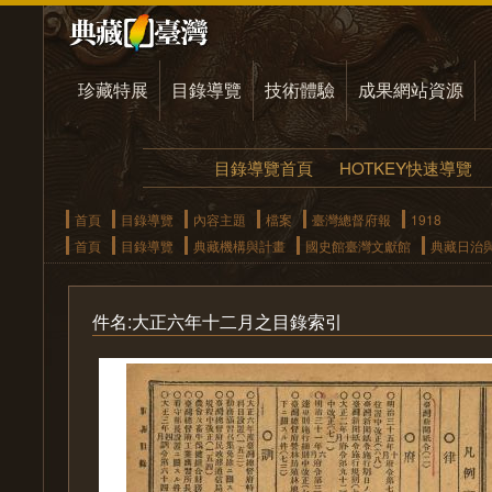
珍藏特展
目錄導覽
技術體驗
成果網站資源
目錄導覽首頁
HOTKEY快速導覽
首頁
目錄導覽
內容主題
檔案
臺灣總督府報
1918
首頁
目錄導覽
典藏機構與計畫
國史館臺灣文獻館
典藏日治
件名:大正六年十二月之目錄索引