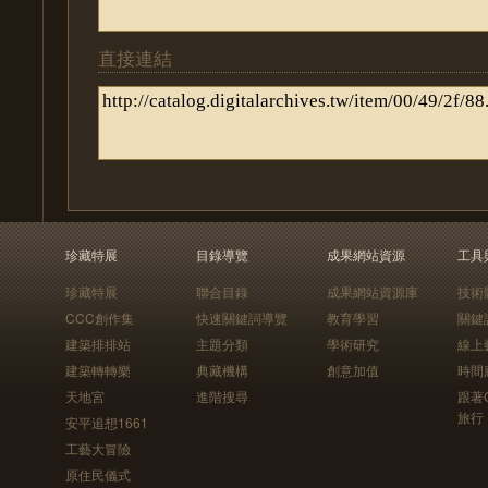
直接連結
珍藏特展
目錄導覽
成果網站資源
工具
珍藏特展
聯合目錄
成果網站資源庫
技術
CCC創作集
快速關鍵詞導覽
教育學習
關鍵
建築排排站
主題分類
學術研究
線上
建築轉轉樂
典藏機構
創意加值
時間
天地宮
進階搜尋
跟著
旅行
安平追想1661
工藝大冒險
原住民儀式