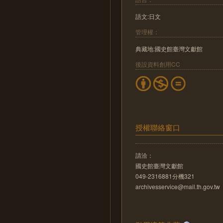
語文:日文
管理權：
典藏地:國史館臺灣文獻館
後設資料創用CC
授權聯絡窗口
請洽：
國史館臺灣文獻館
049-2316881分機321
archivesservice@mail.th.gov.tw