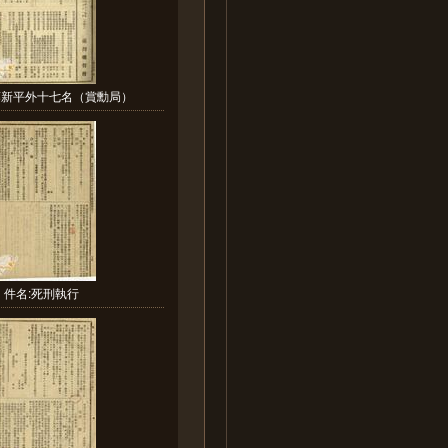
藤新平外十七名（賞勳局）
件名:死刑執行