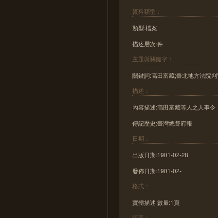
資料類型：
類型:檔案
描述層次:件
主題與關鍵字：
關鍵詞:高田富藏;臺北地方法院
描述：
內容描述:高田富藏等人之人事令
傳記歷史:臺灣總督府報
日期：
出版日期:1901-02-28
發佈日期:1901-02-
格式：
實體描述 數量:1頁
語言：