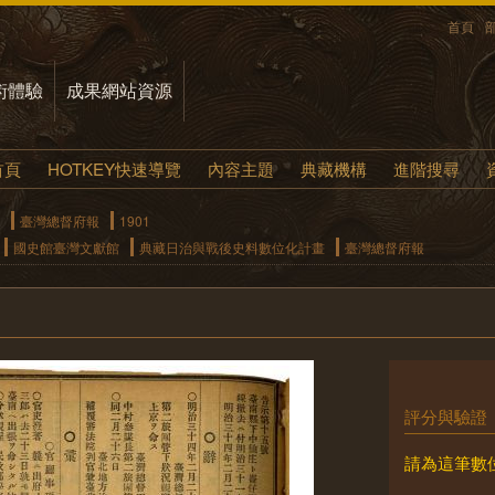
首頁
術體驗
成果網站資源
首頁
HOTKEY快速導覽
內容主題
典藏機構
進階搜尋
臺灣總督府報
1901
國史館臺灣文獻館
典藏日治與戰後史料數位化計畫
臺灣總督府報
評分與驗證
請為這筆數