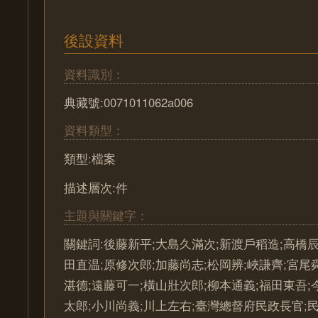
後設資料
資料識別：
典藏號:0071011062a006
資料類型：
類型:檔案
描述層次:件
主題與關鍵字：
關鍵詞:後藤新平;大島久滿次;新渡戶稻造;高橋辰
田直温;原修次郎;加藤尚志;松岡辨;峽謙齊;宮尾
湛德;遠藤可一;橫山壯次郎;柳本通義;福田東吾;
太郎;小川尚義;川上左右;臺灣總督府民政長官;