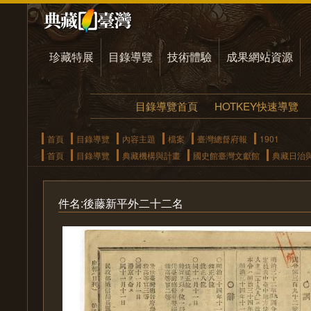
珍藏特展
目錄導覽
技術體驗
成果網站資源
目錄導覽首頁
HOTKEY快速導覽
首頁
目錄導覽
內容主題
檔案
臺灣總督府報
1901
首頁
目錄導覽
典藏機構與計畫
國史館臺灣文獻館
典藏日治
件名:後藤新平外二十二名