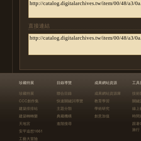
直接連結
珍藏特展
目錄導覽
成果網站資源
工具
珍藏特展
聯合目錄
成果網站資源庫
技術
CCC創作集
快速關鍵詞導覽
教育學習
關鍵
建築排排站
主題分類
學術研究
線上
建築轉轉樂
典藏機構
創意加值
時間
天地宮
進階搜尋
跟著
旅行
安平追想1661
工藝大冒險