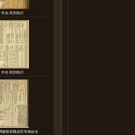
件名:死刑執行
件名:死刑執行
臺灣總督府職員官等俸給令