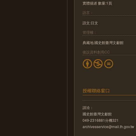
實體描述 數量:1頁
語言：
語文:日文
管理權：
典藏地:國史館臺灣文獻館
後設資料創用CC
授權聯絡窗口
請洽：
國史館臺灣文獻館
049-2316881分機321
archivesservice@mail.th.gov.tw