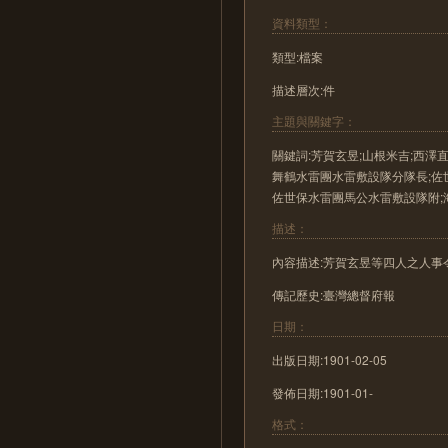
資料類型：
類型:檔案
描述層次:件
主題與關鍵字：
關鍵詞:芳賀玄昱;山根米吉;西澤
舞鶴水雷團水雷敷設隊分隊長;佐
佐世保水雷團馬公水雷敷設隊附;
描述：
內容描述:芳賀玄昱等四人之人事
傳記歷史:臺灣總督府報
日期：
出版日期:1901-02-05
發佈日期:1901-01-
格式：