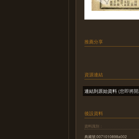
推薦分享
資源連結
連結到原始資料
(您即將開
後設資料
資料識別：
典藏號:0071010898a002