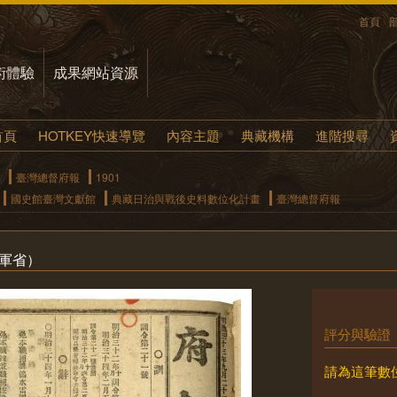
首頁
術體驗
成果網站資源
首頁
HOTKEY快速導覽
內容主題
典藏機構
進階搜尋
臺灣總督府報
1901
國史館臺灣文獻館
典藏日治與戰後史料數位化計畫
臺灣總督府報
海軍省）
評分與驗證
請為這筆數