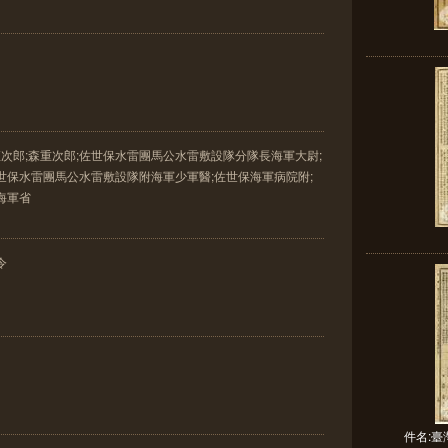
直次郎;森重次郎;佐世保水雷團馬公水雷敷設隊分隊長海軍大尉;
世保水雷團馬公水雷敷設隊附海軍少軍醫;佐世保海軍病院附;
海軍省
令
件名: