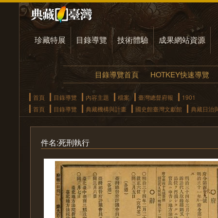
珍藏特展
目錄導覽
技術體驗
成果網站資源
目錄導覽首頁
HOTKEY快速導覽
首頁
目錄導覽
內容主題
檔案
臺灣總督府報
1901
首頁
目錄導覽
典藏機構與計畫
國史館臺灣文獻館
典藏日治
件名:死刑執行