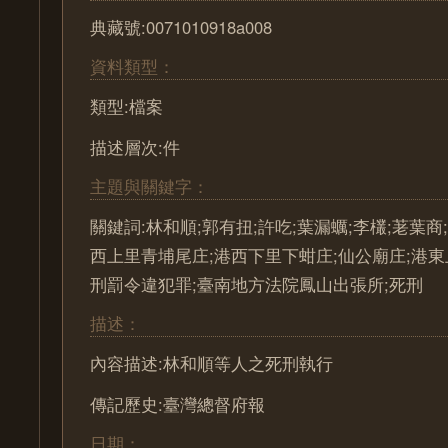
典藏號:0071010918a008
資料類型：
類型:檔案
描述層次:件
主題與關鍵字：
關鍵詞:林和順;郭有扭;許吃;葉漏蠣;李欉;荖葉商
西上里青埔尾庄;港西下里下蚶庄;仙公廟庄;港東
刑罰令違犯罪;臺南地方法院鳳山出張所;死刑
描述：
內容描述:林和順等人之死刑執行
傳記歷史:臺灣總督府報
日期：