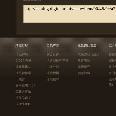
珍藏特展
目錄導覽
成果網站資源
工具
珍藏特展
聯合目錄
成果網站資源庫
技術
CCC創作集
快速關鍵詞導覽
教育學習
關鍵
建築排排站
主題分類
學術研究
線上
建築轉轉樂
典藏機構
創意加值
時間
天地宮
進階搜尋
跟著
旅行
安平追想1661
工藝大冒險
原住民儀式
原住民服飾