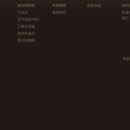
建築轉轉樂
典藏機構
創意加值
時間
天地宮
進階搜尋
跟著
旅行
安平追想1661
工藝大冒險
原住民儀式
原住民服飾
中央