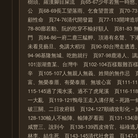
樹頭、羅漢腳目屎流 頁65-67少年若無一時
公 頁68-69長工望落雨、乞食望普渡 頁70-
顧性命 頁74-76清代開發篇 頁77-113開埤
78-80廍若動、阮的吃穿不輸好額人 頁81-83
門 頁84-86一府二鹿三艋舺、頂港有名聲、下港
未看見藝旦、免講大稻埕 頁90-93台灣走透
94-96基隆無城、吃飽就行 頁97-98鹿港人、
101澎湖查某、台灣牛 頁102-104百樣艱難
辛 頁105-107人無親人無義、姓簡的無作忌 頁1
富、無榮泰厝、有榮泰厝、無坡心富 頁111-1
115-145過了濁水溪、過不了虎尾溪 頁116-1
一大亂 頁119-121鴨母王走入溝仔尾－死路一條 
破三關、二日攻府縣 頁124-127順續攻彰化
128-130輸人不輸陣、輸陣歹看面 頁131-134漳
咸豐三、說到今 頁138-139西皮倚官、福祿逃入山
林李、結生死 頁143-145清代社會篇 頁147-