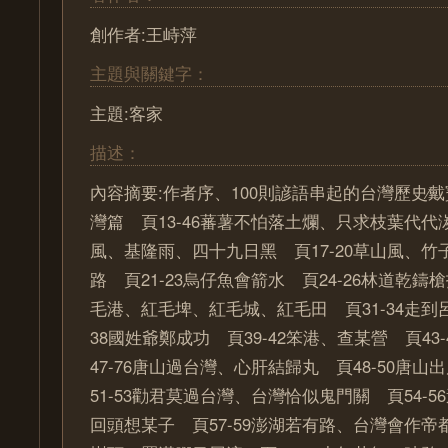
創作者:王峙萍
主題與關鍵字：
主題:客家
描述：
內容摘要:作者序、100則諺語串起的台灣歷史∕戴
灣篇 頁13-46蕃薯不怕落土爛、只求枝葉代代湠
風、基隆雨、四十九日黑 頁17-20草山風、
路 頁21-23烏仔魚會箭水 頁24-26林道乾鑄槍
毛港、紅毛埤、紅毛城、紅毛田 頁31-34走到呂
38國姓爺鄭成功 頁39-42笨港、查某營 頁43
47-76唐山過台灣、心肝結歸丸 頁48-50唐
51-53勸君莫過台灣、台灣恰似鬼門關 頁54-
回頭想某子 頁57-59澎湖若有路、台灣會作帝都