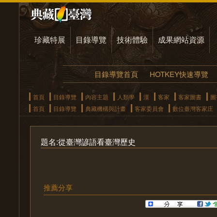
珍藏特展
目錄導覽
技術體驗
成果網站資源
目錄導覽首頁
HOTKEY快速導覽
首頁
目錄導覽
內容主題
人類學
漢
客家
客家圖書
圖
首頁
目錄導覽
典藏機構與計畫
客家委員會
數位臺灣客家庄
題名:從臺灣諺語看臺灣歷史
推薦分享