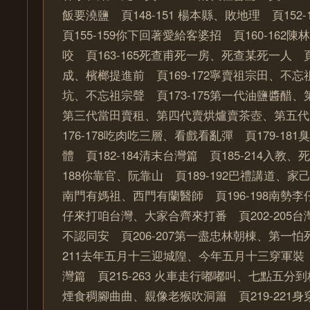
飯要澆鹽 頁148-151 楊本縣、敗地理 頁15
頁155-159你下回著愛給客婆招 頁160-162
咬 頁163-165死查甫死一房、死查某死一人 頁1
成、檳榔提進前 頁169-172寧賣祖宗田、不
坑、不忘祖宗聲 頁173-175第一代油鹽醬醋
第三代當田賣租、第四代賣烘爐賣茶壺、第五代
176-178吃肉吃三層、看戲看亂彈 頁179-18
體 頁182-184清末台灣篇 頁185-214入教、
188你靠官、阮靠山 頁189-192巴禮講道、家己攏
南門有媽祖、西門有蘭醫師 頁196-198南勢李仔春
仔來打咱台灣、大家合齊來打番 頁202-205
不認同安 頁206-207第一盡忠林朝棟、第一怕死
211去年五月十三迎城隍、今年五月十三穿軍裝 頁
灣篇 頁215-263 火車走行嘟嘟叫、七點五分到板
煙食稠腳曲曲、親像老猴吹洞簫 頁219-221