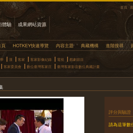
首頁
術體驗
成果網站資源
首頁
HOTKEY快速導覽
內容主題
典藏機構
進階搜尋
學
漢
客家
客家影像紀錄
電視
戲劇節目
客家委員會
數位臺灣客家庄
臺灣客家影音數位典藏計畫
集
評分與驗證
請為這筆數