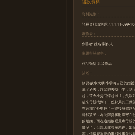
後設資料
資料識別：
詮釋資料識別碼:7.1.1.11-099-100
著作者：
創作者-姓名:製作人
主題與關鍵字：
作品類型:影音作品
描述：
摘要/故事大綱:小雯將自己的婚
暈了過去，趕緊跑去找小雯，到
起，這令小雯回憶起過往，父親
後來母親找到了一份郵局的工做
在這期間外婆摔了一跤後身體越
婦和孩子，為此阿婆將財產寄在
的婚姻，而在這婚姻裡最疼母親
懷孕了，母親因此尋短未遂。出
萬，但這麼重要的事卻沒事先找