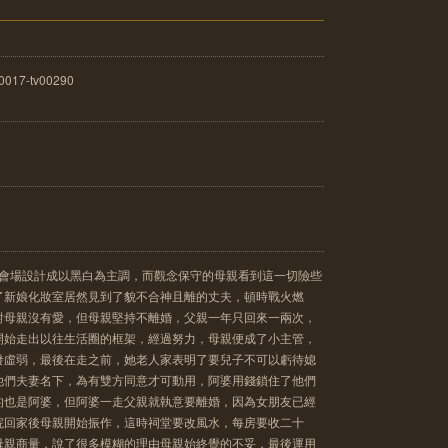
017-tv00290
禮會場設計成以黑白為主調，而觀念保守的母親看到這一切險些
了新娘化妝室居然見到了貌不合神且離的丈夫，頓時戰火燃
對母親沒有愛，但母親堅持不離婚，父親一年只回來一兩次，
開始走出以往生活圈的框架，經過努力，母親便成了小主管，
發虛弱，最後在走之前，她老人家表明了要兒子不可以虧待媳
他們夫妻名下，為有雙方同意才可動用，阿婆用錢鎖住了他們
的也是阿婆，但阿婆一走父親就執意要離婚，因為女朋友已經
院回家後母親開始振作，這時祠堂要改風水，每房要收二十
母親商量，說了很多模糊的理由母親始終覺的不妥，最後運用