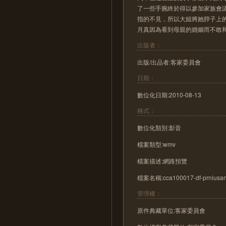
了一些手腕終於得以參加家族會
指的不見，所以大姐將她脖子上
月真因為看到母親的婚姻而不敢和任
出版者：
出版/出品者:客家委員會
日期：
數位化日期:2010-08-13
格式：
數位化類別:影音
檔案類型:wmv
檔案描述:網路預覽
檔案名稱:cca100017-df-prniusan
管理權：
原件典藏單位:客家委員會