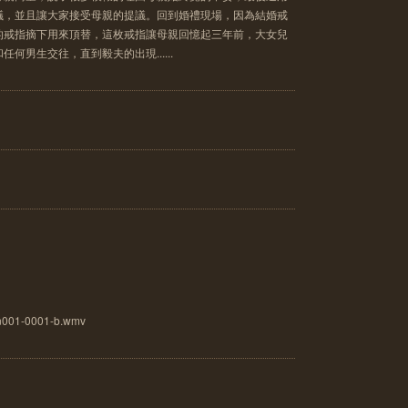
議，並且讓大家接受母親的提議。回到婚禮現場，因為結婚戒
的戒指摘下用來頂替，這枚戒指讓母親回憶起三年前，大女兒
何男生交往，直到毅夫的出現......
001-0001-b.wmv