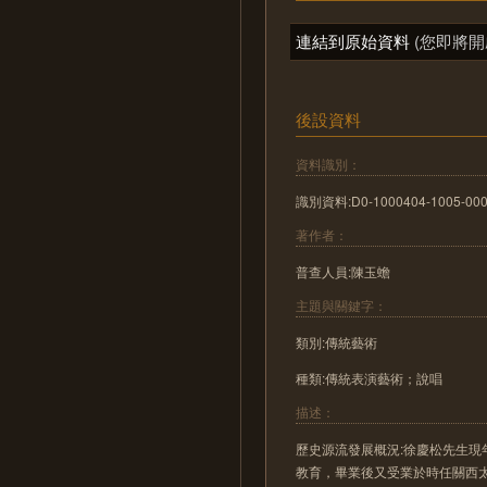
連結到原始資料
(您即將開
後設資料
資料識別：
識別資料:D0-1000404-1005-00
著作者：
普查人員:陳玉蟾
主題與關鍵字：
類別:傳統藝術
種類:傳統表演藝術；說唱
描述：
歷史源流發展概況:徐慶松先生現
教育，畢業後又受業於時任關西