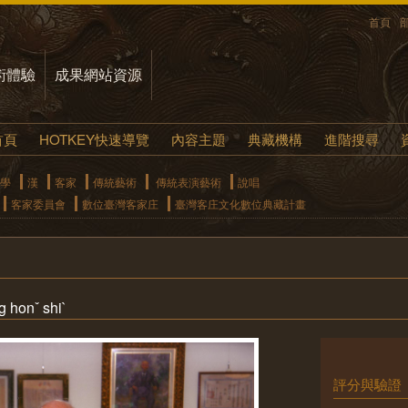
首頁
術體驗
成果網站資源
首頁
HOTKEY快速導覽
內容主題
典藏機構
進階搜尋
學
漢
客家
傳統藝術
傳統表演藝術
說唱
客家委員會
數位臺灣客家庄
臺灣客庄文化數位典藏計畫
honˇ shi`
評分與驗證