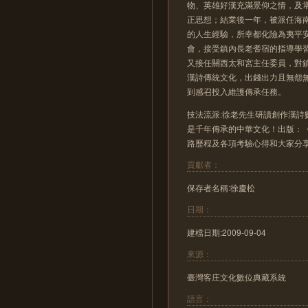
物、英雄好漢充滿景仰之情，及
正思想；結業後一年，被派任海
的人生經驗，所幸都化險為夷平
會，接受鎮內長老耆宿的指導學
又接任關西太和宮主任委員，對
漢詩傳統文化，出錢出力且無怨
到感召投入維護傳承任務。
技法流派:徐老先生研讀創作漢
是千年傳承的中華文化！出版：《八
路歷程及各項考驗心得和大家分
貢獻者：
保存者名稱:徐慶松
日期：
建檔日期:2009-09-04
來源：
臺灣客庄文化數位典藏系統
語言：