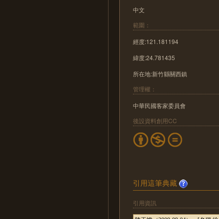
中文
範圍：
經度:121.181194
緯度:24.781435
所在地:新竹縣關西鎮
管理權：
中華民國客家委員會
後設資料創用CC
引用這筆典藏
引用資訊