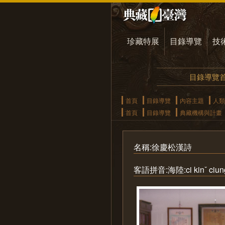
珍藏特展
目錄導覽
技
目錄導覽
首頁
目錄導覽
內容主題
人類
首頁
目錄導覽
典藏機構與計畫
名稱:徐慶松漢詩
客語拼音:海陸:ci kinˇ ciung 