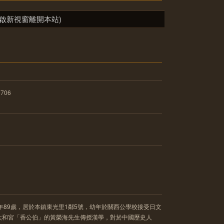
啟新視窗離開本站)
0706
年89歲，居於本鎮東光里1鄰5號，幼年於關西公學校接受日文
太和宮「香公伯」的黃榮海先生傳授漢學，對於中國歷史人