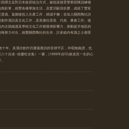
常因撰文反對日本政府統治方式，被指派接受警察部隊訓練矯
南島駐軍，經歷各種軍旅生活，及驚滔駭浪折磨，成就了豐富
安度過。返鄉後投入生產工作，耕讀不懈；並加入關西陶社詩
習創作漢詩及文化工作，及長擔任里長、代表、農會工作。後
鎮內古蹟維護及學術文化工作都發揮影響力，推動提升地區的
無悔努力付出，維繫關西陶社的生存，許多鎮內有識之士都受
詩數十年。其漢詩創作仍遵循唐詩的音律平仄，吟唱無曲譜，也
十自述--徐慶松全集》一書，(1999年自印)敘述其一生的心
享。