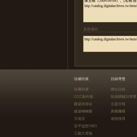
直接連結
珍藏特展
目錄導覽
珍藏特展
聯合目錄
CCC創作集
快速關鍵詞導覽
建築排排站
主題分類
建築轉轉樂
典藏機構
天地宮
進階搜尋
安平追想1661
工藝大冒險