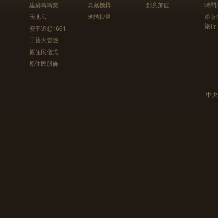
建築轉轉樂
典藏機構
創意加值
時間
天地宮
進階搜尋
跟著
旅行
安平追想1661
工藝大冒險
原住民儀式
原住民服飾
中央