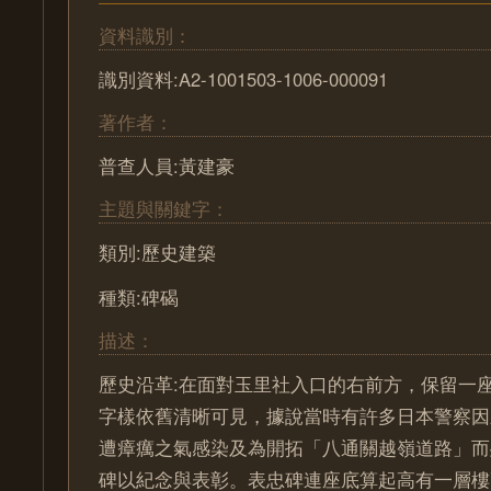
資料識別：
識別資料:A2-1001503-1006-000091
著作者：
普查人員:黃建豪
主題與關鍵字：
類別:歷史建築
種類:碑碣
描述：
歷史沿革:在面對玉里社入口的右前方，保留一
字樣依舊清晰可見，據說當時有許多日本警察因
遭瘴癘之氣感染及為開拓「八通關越嶺道路」而
碑以紀念與表彰。表忠碑連座底算起高有一層樓