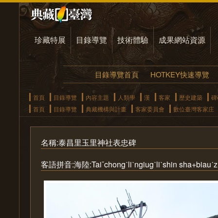
珍藏特展
目錄導覽
技術體驗
成果網站資源
目錄導覽首頁
HOTKEY快速導覽
首頁
目錄導覽
內容主題
人類學
漢
客家
歷史建築
碑
首頁
目錄導覽
典藏機構與計畫
客家委員會
數位臺灣客家庄
名稱:泰昌里玉里神社表忠碑
客語拼音:海陸:Taiˇchongˋliˋngiugˋliˋshin sha+biauˊz