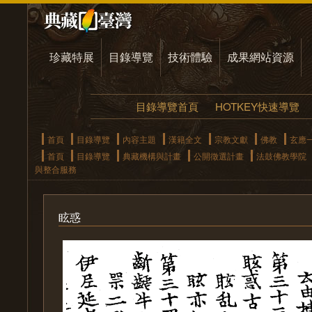
珍藏特展
目錄導覽
技術體驗
成果網站資源
目錄導覽首頁
HOTKEY快速導覽
首頁
目錄導覽
內容主題
漢籍全文
宗教文獻
佛教
玄應
首頁
目錄導覽
典藏機構與計畫
公開徵選計畫
法鼓佛教學院
與整合服務
眩惑