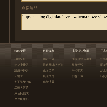
直接連結
珍藏特展
目錄導覽
成果網站資源
工具
珍藏特展
聯合目錄
成果網站資源庫
技術
建築排排站
快速關鍵詞導覽
教育學習
關鍵
建築轉轉樂
主題分類
學術研究
線上
天地宮
典藏機構
創意加值
時間
安平追想1661
進階搜尋
工藝大冒險
原住民儀式
原住民服飾