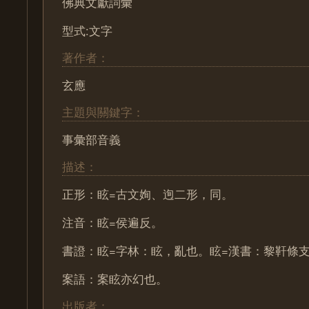
佛典文獻詞彙
型式:文字
著作者：
玄應
主題與關鍵字：
事彙部音義
描述：
正形：眩=古文姰、迿二形，同。
注音：眩=侯遍反。
書證：眩=字林：眩，亂也。眩=漢書：黎靬條
案語：案眩亦幻也。
出版者：