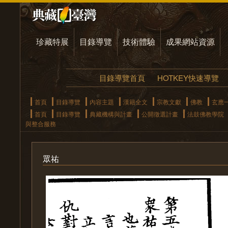
珍藏特展
目錄導覽
技術體驗
成果網站資源
目錄導覽首頁
HOTKEY快速導覽
首頁
目錄導覽
內容主題
漢籍全文
宗教文獻
佛教
玄應
首頁
目錄導覽
典藏機構與計畫
公開徵選計畫
法鼓佛教學院
與整合服務
眾祐