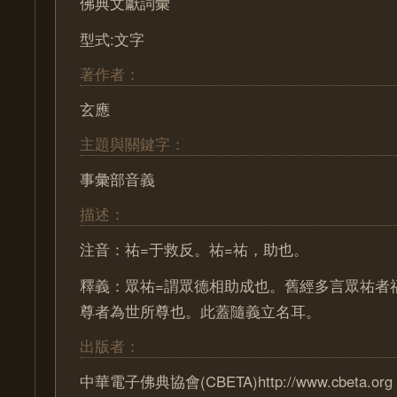
佛典文獻詞彙
型式:文字
著作者：
玄應
主題與關鍵字：
事彙部音義
描述：
注音：祐=于救反。祐=祐，助也。
釋義：眾祐=謂眾德相助成也。舊經多言眾祐者
尊者為世所尊也。此蓋隨義立名耳。
出版者：
中華電子佛典協會(CBETA)http://www.cbeta.org