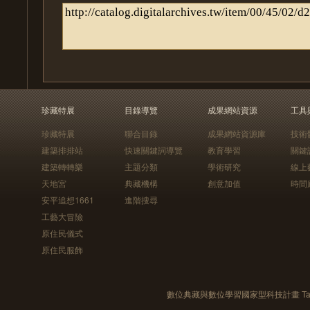
珍藏特展
目錄導覽
成果網站資源
工具
珍藏特展
聯合目錄
成果網站資源庫
技術
建築排排站
快速關鍵詞導覽
教育學習
關鍵
建築轉轉樂
主題分類
學術研究
線上
天地宮
典藏機構
創意加值
時間
安平追想1661
進階搜尋
工藝大冒險
原住民儀式
原住民服飾
數位典藏與數位學習國家型科技計畫 Taiwan e-Le