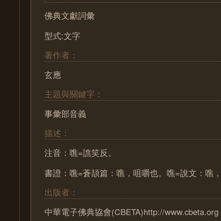
佛典文獻詞彙
型式:文字
著作者：
玄應
主題與關鍵字：
事彙部音義
描述：
注音：噍=譙笑反。
書證：噍=蒼頡篇：噍，咀嚼也。噍=說文：噍
出版者：
中華電子佛典協會(CBETA)http://www.cbeta.org