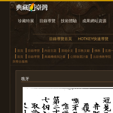
珍藏特展
目錄導覽
技術體驗
成果網站資源
目錄導覽首頁
HOTKEY快速導覽
首頁
目錄導覽
內容主題
漢籍全文
宗教文獻
佛教
玄應
首頁
目錄導覽
典藏機構與計畫
公開徵選計畫
法鼓佛教學院
與整合服務
噍牙