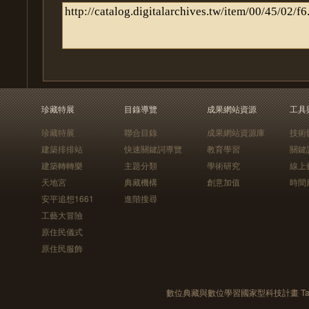
珍藏特展
目錄導覽
成果網站資源
工具
珍藏特展
聯合目錄
成果網站資源庫
技術
建築排排站
快速關鍵詞導覽
教育學習
關鍵
建築轉轉樂
主題分類
學術研究
線上
天地宮
典藏機構
創意加值
時間
安平追想1661
進階搜尋
工藝大冒險
原住民儀式
原住民服飾
數位典藏與數位學習國家型科技計畫 Taiwan e-Le