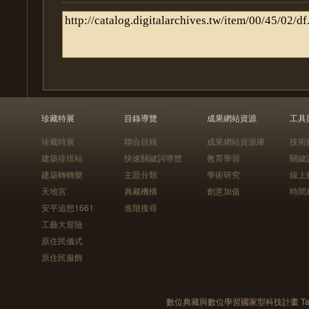
珍藏特展
目錄導覽
成果網站資源
工具
珍藏特展
聯合目錄
成果網站資源庫
技術
建築排排站
快速關鍵詞導覽
教育學習
關鍵
建築轉轉樂
主題分類
學術研究
線上
天地宮
典藏機構
創意加值
時間
安平追想1661
進階搜尋
工藝大冒險
原住民儀式
原住民服飾
數位典藏與數位學習國家型科技計畫 Taiwan e-Le