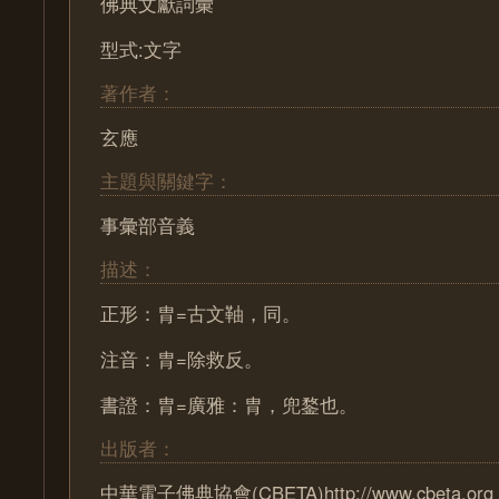
佛典文獻詞彙
型式:文字
著作者：
玄應
主題與關鍵字：
事彙部音義
描述：
正形：胄=古文䩜，同。
注音：胄=除救反。
書證：胄=廣雅：胄，兜鍪也。
出版者：
中華電子佛典協會(CBETA)http://www.cbeta.org