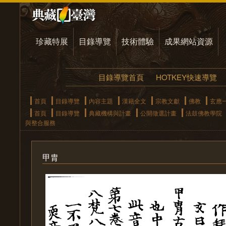
珍藏特展
目錄導覽
技術體驗
成果網站資源
目錄導覽首頁
HOTKEY快速導覽
首頁
目錄導覽
內容主題
漢籍全文
宗教文獻
佛教
玄應
首頁
目錄導覽
典藏機構與計畫
公開徵選計畫
法鼓佛教學院
與整合服務
甲胄