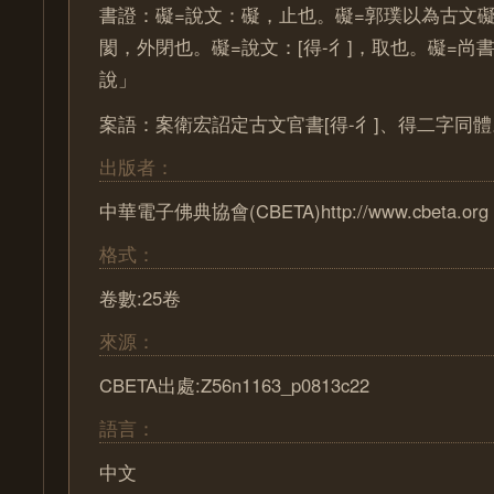
書證：礙=說文：礙，止也。礙=郭璞以為古文
閡，外閉也。礙=說文：[得-彳]，取也。礙=尚書
說」
案語：案衛宏詔定古文官書[得-彳]、得二字同體
出版者：
中華電子佛典協會(CBETA)http://www.cbeta.org
格式：
卷數:25卷
來源：
CBETA出處:Z56n1163_p0813c22
語言：
中文