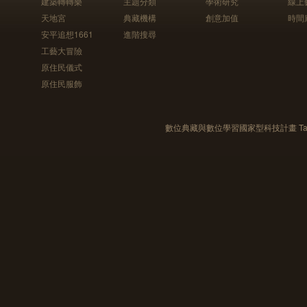
建築轉轉樂
主題分類
學術研究
線上
天地宮
典藏機構
創意加值
時間
安平追想1661
進階搜尋
工藝大冒險
原住民儀式
原住民服飾
數位典藏與數位學習國家型科技計畫 Taiwan e-Le