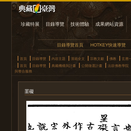
珍藏特展
目錄導覽
技術體驗
成果網站資源
目錄導覽首頁
HOTKEY快速導覽
首頁
目錄導覽
內容主題
漢籍全文
宗教文獻
佛教
玄應
首頁
目錄導覽
典藏機構與計畫
公開徵選計畫
法鼓佛教學院
與整合服務
罣礙