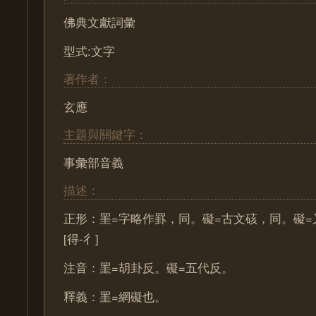
佛典文獻詞彙
型式:文字
著作者：
玄應
主題與關鍵字：
事彙部音義
描述：
正形：罣=字略作罫，同。礙=古文硋，同。礙=
[得-彳]
注音：罣=胡卦反。礙=五代反。
釋義：罣=網礙也。