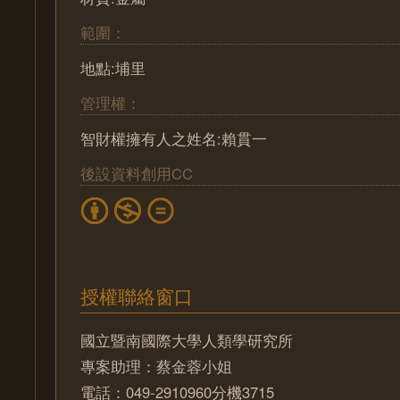
範圍：
地點:埔里
管理權：
智財權擁有人之姓名:賴貫一
後設資料創用CC
授權聯絡窗口
國立暨南國際大學人類學研究所
專案助理：蔡金蓉小姐
電話：049-2910960分機3715