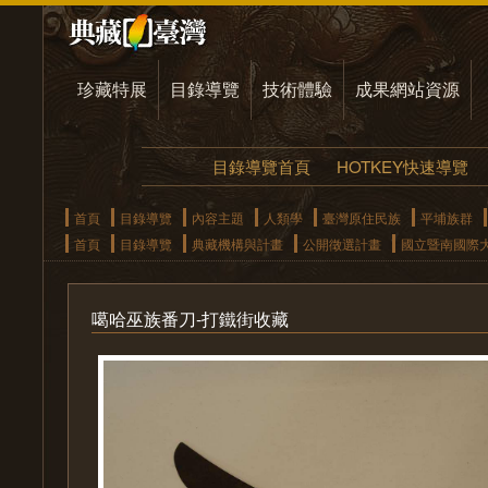
珍藏特展
目錄導覽
技術體驗
成果網站資源
目錄導覽首頁
HOTKEY快速導覽
首頁
目錄導覽
內容主題
人類學
臺灣原住民族
平埔族群
首頁
目錄導覽
典藏機構與計畫
公開徵選計畫
國立暨南國際
噶哈巫族番刀-打鐵街收藏