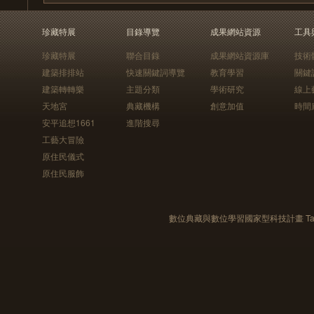
珍藏特展
目錄導覽
成果網站資源
工具
珍藏特展
聯合目錄
成果網站資源庫
技術
建築排排站
快速關鍵詞導覽
教育學習
關鍵
建築轉轉樂
主題分類
學術研究
線上
天地宮
典藏機構
創意加值
時間
安平追想1661
進階搜尋
工藝大冒險
原住民儀式
原住民服飾
數位典藏與數位學習國家型科技計畫 Taiwan e-Le