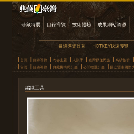
珍藏特展
目錄導覽
技術體驗
成果網站資源
目錄導覽首頁
HOTKEY快速導覽
首頁
目錄導覽
內容主題
人類學
臺灣原住民族
高砂族群
首頁
目錄導覽
典藏機構與計畫
公開徵選計畫
國立暨南國際
編織工具