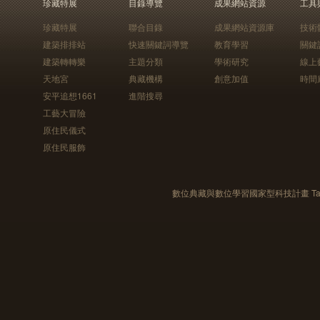
珍藏特展
目錄導覽
成果網站資源
工具
珍藏特展
聯合目錄
成果網站資源庫
技術
建築排排站
快速關鍵詞導覽
教育學習
關鍵
建築轉轉樂
主題分類
學術研究
線上
天地宮
典藏機構
創意加值
時間
安平追想1661
進階搜尋
工藝大冒險
原住民儀式
原住民服飾
數位典藏與數位學習國家型科技計畫 Taiwan e-Le