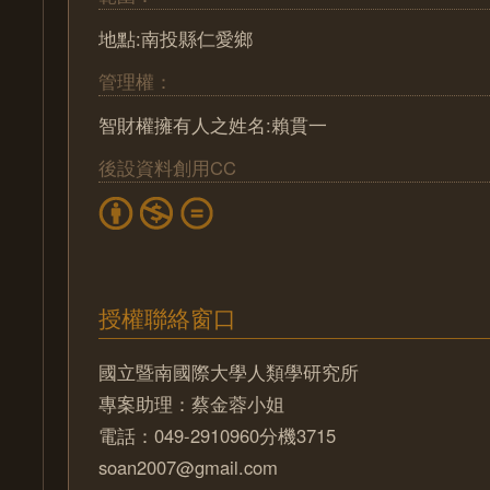
地點:南投縣仁愛鄉
管理權：
智財權擁有人之姓名:賴貫一
後設資料創用CC
授權聯絡窗口
國立暨南國際大學人類學研究所
專案助理：蔡金蓉小姐
電話：049-2910960分機3715
soan2007@gmail.com