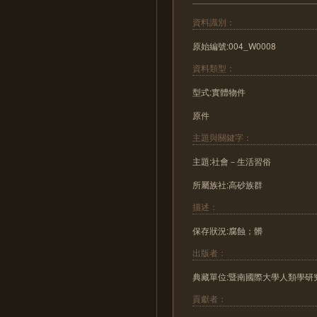
資料識別：
原始編號:004_W0008
資料類型：
型式:實體物件
原件
主題與關鍵字：
主題:社會－生活習俗
所屬族社:高砂族群
描述：
保存狀況:腐蝕；髒
出版者：
典藏單位:暨南國際大學人類學研
貢獻者：