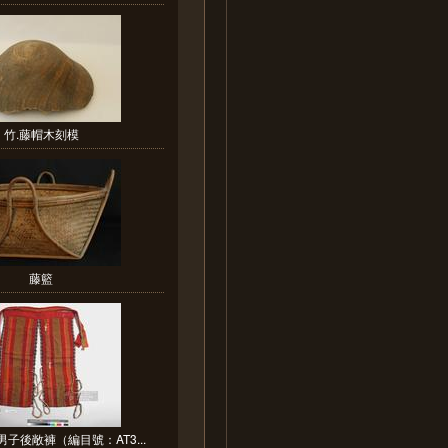
竹.藤帽木刻模
藤籃
子後敞褲（編目號：AT3...