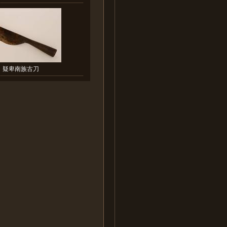
疑卑南族古刀