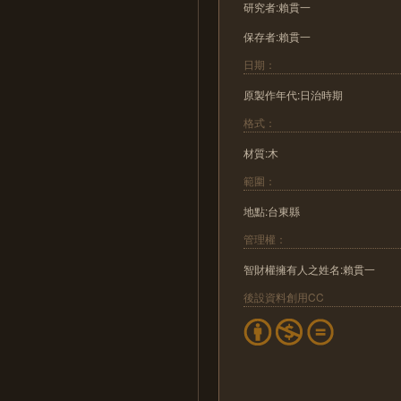
研究者:賴貫一
保存者:賴貫一
日期：
原製作年代:日治時期
格式：
材質:木
範圍：
地點:台東縣
管理權：
智財權擁有人之姓名:賴貫一
後設資料創用CC