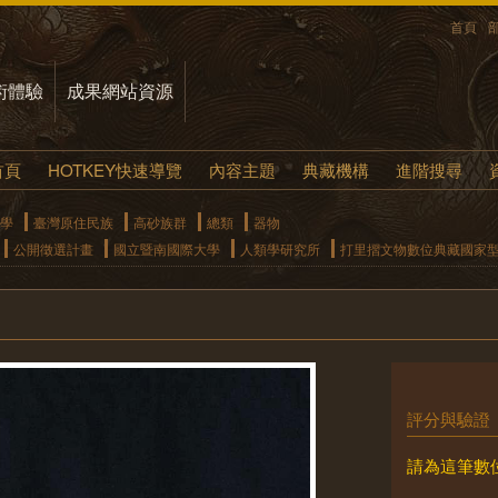
首頁
術體驗
成果網站資源
首頁
HOTKEY快速導覽
內容主題
典藏機構
進階搜尋
學
臺灣原住民族
高砂族群
總類
器物
公開徵選計畫
國立暨南國際大學
人類學研究所
打里摺文物數位典藏國家
評分與驗證
請為這筆數