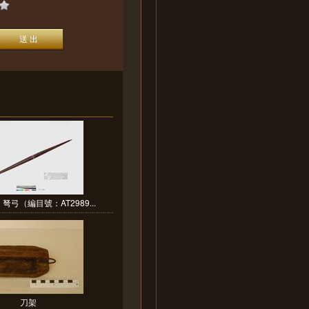
弓（編目號：AT2989...
刀架