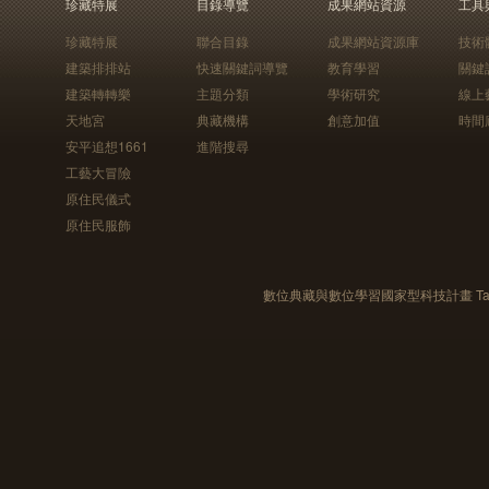
珍藏特展
目錄導覽
成果網站資源
工具
珍藏特展
聯合目錄
成果網站資源庫
技術
建築排排站
快速關鍵詞導覽
教育學習
關鍵
建築轉轉樂
主題分類
學術研究
線上
天地宮
典藏機構
創意加值
時間
安平追想1661
進階搜尋
工藝大冒險
原住民儀式
原住民服飾
數位典藏與數位學習國家型科技計畫 Taiwan e-Le