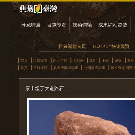
珍藏特展
目錄導覽
技術體驗
成果網站資源
目錄導覽首頁
HOTKEY快速導覽
首頁
目錄導覽
內容主題
人類學
其他
不詳
總類
器物
首頁
目錄導覽
典藏機構與計畫
公開徵選計畫
國立暨南國際
康士坦丁大道路石