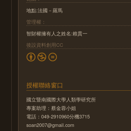
地點:法國－羅馬
管理權：
智財權擁有人之姓名:賴貫一
後設資料創用CC
授權聯絡窗口
國立暨南國際大學人類學研究所
專案助理：蔡金蓉小姐
電話：049-2910960分機3715
soan2007@gmail.com