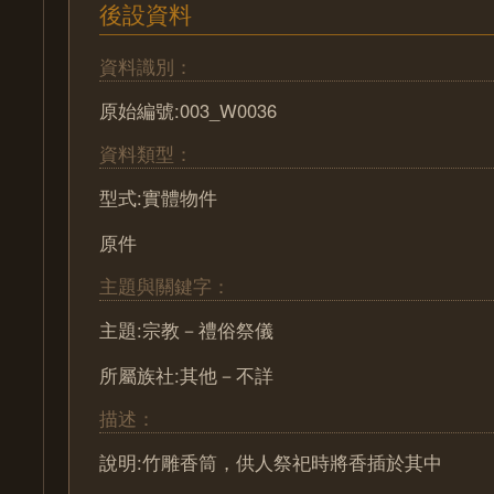
後設資料
資料識別：
原始編號:003_W0036
資料類型：
型式:實體物件
原件
主題與關鍵字：
主題:宗教－禮俗祭儀
所屬族社:其他－不詳
描述：
說明:竹雕香筒，供人祭祀時將香插於其中