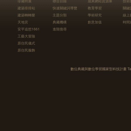
珍藏特展
聯合目錄
成果網站資源庫
技術
建築排排站
快速關鍵詞導覽
教育學習
關鍵
建築轉轉樂
主題分類
學術研究
線上
天地宮
典藏機構
創意加值
時間
安平追想1661
進階搜尋
工藝大冒險
原住民儀式
原住民服飾
數位典藏與數位學習國家型科技計畫 Taiwan e-Le