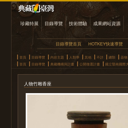
珍藏特展
目錄導覽
技術體驗
成果網站資源
目錄導覽首頁
HOTKEY快速導覽
首頁
目錄導覽
內容主題
人類學
其他
不詳
總類
器物
首頁
目錄導覽
典藏機構與計畫
公開徵選計畫
國立暨南國際
人物竹雕香座