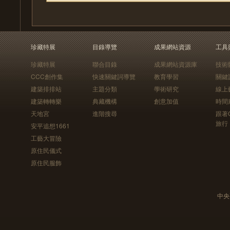
珍藏特展
目錄導覽
成果網站資源
工具
珍藏特展
聯合目錄
成果網站資源庫
技術
CCC創作集
快速關鍵詞導覽
教育學習
關鍵
建築排排站
主題分類
學術研究
線上
建築轉轉樂
典藏機構
創意加值
時間
天地宮
進階搜尋
跟著
旅行
安平追想1661
工藝大冒險
原住民儀式
原住民服飾
中央