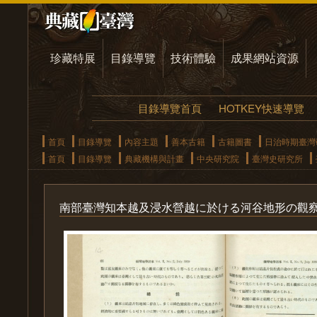
珍藏特展
目錄導覽
技術體驗
成果網站資源
目錄導覽首頁
HOTKEY快速導覽
首頁
目錄導覽
內容主題
善本古籍
古籍圖書
日治時期臺灣
首頁
目錄導覽
典藏機構與計畫
中央研究院
臺灣史研究所
南部臺灣知本越及浸水營越に於ける河谷地形の觀察(