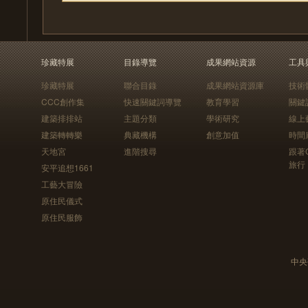
珍藏特展
目錄導覽
成果網站資源
工具
珍藏特展
聯合目錄
成果網站資源庫
技術
CCC創作集
快速關鍵詞導覽
教育學習
關鍵
建築排排站
主題分類
學術研究
線上
建築轉轉樂
典藏機構
創意加值
時間
天地宮
進階搜尋
跟著
旅行
安平追想1661
工藝大冒險
原住民儀式
原住民服飾
中央