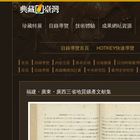
珍藏特展
目錄導覽
技術體驗
成果網站資源
目錄導覽首頁
HOTKEY快速導覽
首頁
目錄導覽
內容主題
善本古籍
古籍圖書
日治時期臺灣
首頁
目錄導覽
典藏機構與計畫
中央研究院
臺灣史研究所
福建・廣東・廣西三省地質鑛產文献集