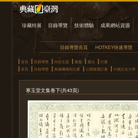
珍藏特展
目錄導覽
技術體驗
成果網站資源
目錄導覽首頁
HOTKEY快速導覽
首頁
目錄導覽
內容主題
書畫
書法
行書
首頁
目錄導覽
典藏機構與計畫
公開徵選計畫
中國文化大學
寒玉堂文集卷下(共43頁)