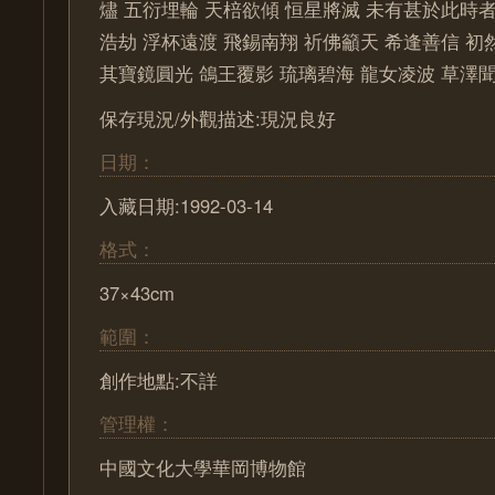
燼 五衍埋輪 天棓欲傾 恒星將滅 未有甚於此時者
浩劫 浮杯遠渡 飛錫南翔 祈佛籲天 希逢善信 初
其寶鏡圓光 鴿王覆影 琉璃碧海 龍女凌波 草澤
保存現況/外觀描述:現況良好
日期：
入藏日期:1992-03-14
格式：
37×43cm
範圍：
創作地點:不詳
管理權：
中國文化大學華岡博物館