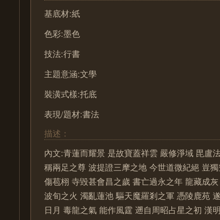
基底材:紙
色彩:墨色
技法:行書
主題意涵:文學
裝潢式樣:托底
表現/題材:書法
描述：
內文:青蓮而耀景 是故寶蓋祥雲 嚴修淨域 毘盧法
稱兩足之尊 波提證三摩之地 今世道微紀絕 豈獨
傷苞栩 寺毀甚會昌之歲 書亡過永之年 龍藏成灰
波旬之火 濁亂蓮池 驅天魔羅剎之軍 憑陵鹿苑 
日月 毒龍之氣 能作風霆 遡自周昭占星之初 漢