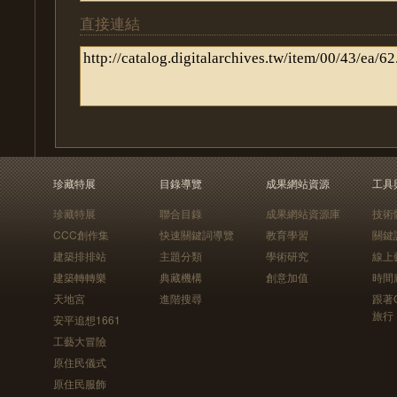
直接連結
珍藏特展
目錄導覽
成果網站資源
工具
珍藏特展
聯合目錄
成果網站資源庫
技術
CCC創作集
快速關鍵詞導覽
教育學習
關鍵
建築排排站
主題分類
學術研究
線上
建築轉轉樂
典藏機構
創意加值
時間
天地宮
進階搜尋
跟著
旅行
安平追想1661
工藝大冒險
原住民儀式
原住民服飾