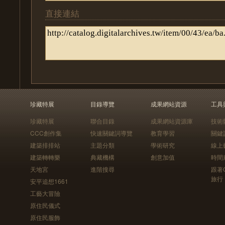
直接連結
珍藏特展
目錄導覽
成果網站資源
工具
珍藏特展
聯合目錄
成果網站資源庫
技術
CCC創作集
快速關鍵詞導覽
教育學習
關鍵
建築排排站
主題分類
學術研究
線上
建築轉轉樂
典藏機構
創意加值
時間
天地宮
進階搜尋
跟著
旅行
安平追想1661
工藝大冒險
原住民儀式
原住民服飾