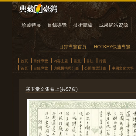
珍藏特展
目錄導覽
技術體驗
成果網站資源
目錄導覽首頁
HOTKEY快速導覽
首頁
目錄導覽
內容主題
書畫
書法
行書
首頁
目錄導覽
典藏機構與計畫
公開徵選計畫
中國文化大學
寒玉堂文集卷上(共57頁)