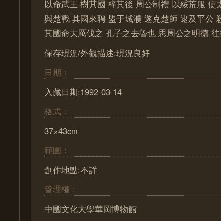
以命武王 樹其國 梓其後 周公制禮 以綏荒服 使
與楚戰 其國來聘 盟于城濮 遂克楚師 逮及平公 
其國命大厲伐之 孔子之去魯也 思周公之明德 
保存現況/外觀描述:現況良好
日期：
入藏日期:1992-03-14
格式：
37×43cm
範圍：
創作地點:不詳
管理權：
中國文化大學華岡博物館