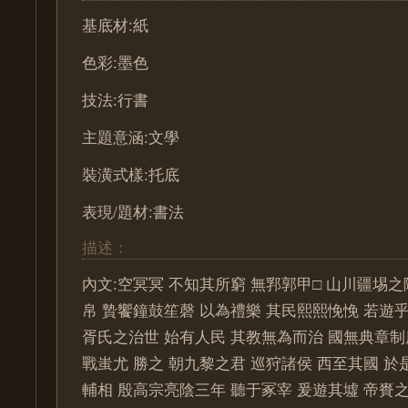
基底材:紙
色彩:墨色
技法:行書
主題意涵:文學
裝潢式樣:托底
表現/題材:書法
描述：
內文:空冥冥 不知其所窮 無郛郭甲□ 山川疆埸
帛 贄饗鐘鼓笙磬 以為禮樂 其民熙熙悗悗 若遊乎
胥氏之治世 始有人民 其教無為而治 國無典章制
戰蚩尤 勝之 朝九黎之君 巡狩諸侯 西至其國 於
輔相 殷高宗亮陰三年 聽于冢宰 爰遊其墟 帝賚