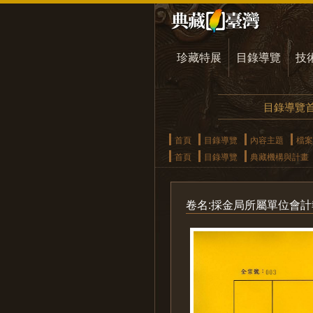
珍藏特展
目錄導覽
技
目錄導覽
首頁
目錄導覽
內容主題
檔案
首頁
目錄導覽
典藏機構與計畫
卷名:採金局所屬單位會計報表案(