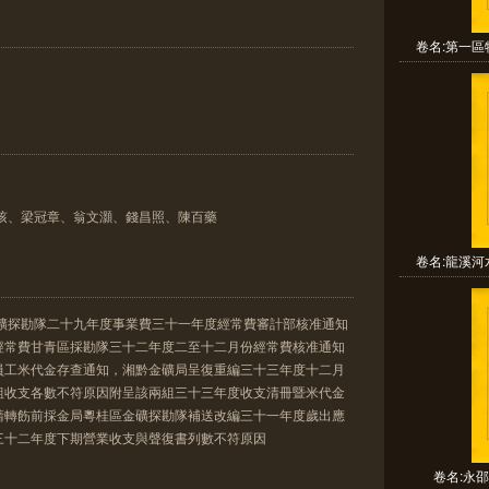
卷名:第一區
雲陔、梁冠章、翁文灝、錢昌照、陳百藥
卷名:龍溪河
金礦探勘隊二十九年度事業費三十一年度經常費審計部核准通知
經常費甘青區採勘隊三十二年度二至十二月份經常費核准通知
員工米代金存查通知，湘黔金礦局呈復重編三十三年度十二月
組收支各數不符原因附呈該兩組三十三年度收支清冊暨米代金
請轉飭前採金局粵桂區金礦探勘隊補送改編三十一年度歲出應
三十二年度下期營業收支與聲復書列數不符原因
卷名:永邵