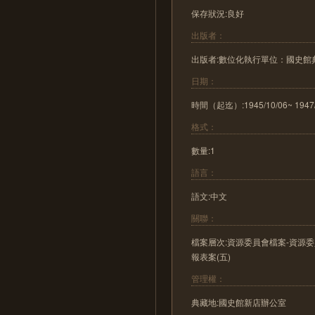
保存狀況:良好
出版者：
出版者:數位化執行單位：國史
日期：
時間（起迄）:1945/10/06~ 1947/
格式：
數量:1
語言：
語文:中文
關聯：
檔案層次:資源委員會檔案-資源
報表案(五)
管理權：
典藏地:國史館新店辦公室