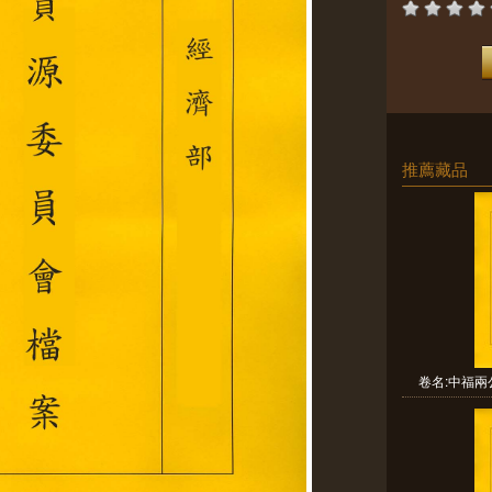
推薦藏品
卷名:中福兩