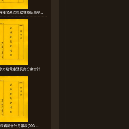
特種礦產管理處審核所屬單...
水力發電廠暨長壽分廠會計...
煤礦局會計月報表(003-...