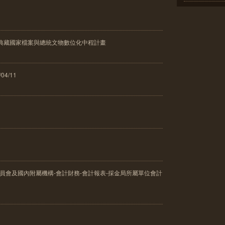
館典藏國家檔案與總統文物數位化中程計畫
04/11
委員會及國內附屬機構-會計財務-會計報表-採金局所屬單位會計