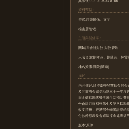
典藏號:003-010403-0185
資料類型：
型式:靜態圖像、文字
檔案層級:卷
主題與關鍵字：
關鍵詞:會計財務-財務管理
人名資訊:劉孝叔、劉蔭茀、林
地名資訊:沅陵(湖南)
描述：
內容描述:經濟部轉發前採金局
及甘肅省金礦探勘隊三十一年度
與金礦探勘隊暨所屬生活補助費
份會計月報補列第七及第八探勘
收支清冊，經濟部令轉審計部函
付款餘額表及會靖區採金處查復
版本:原件