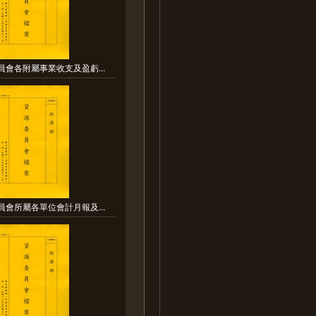
員會各附屬事業收支及盈虧...
員會所屬各單位會計月報及...