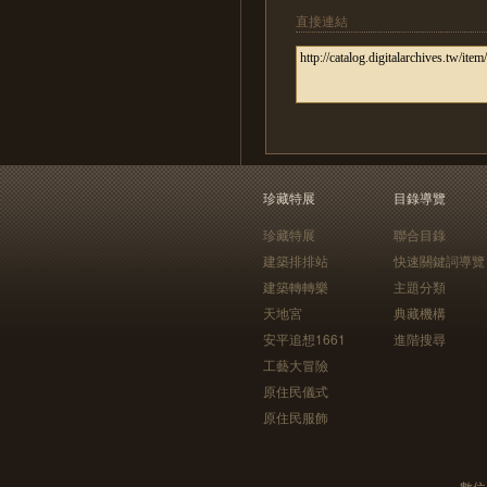
直接連結
珍藏特展
目錄導覽
珍藏特展
聯合目錄
建築排排站
快速關鍵詞導覽
建築轉轉樂
主題分類
天地宮
典藏機構
安平追想1661
進階搜尋
工藝大冒險
原住民儀式
原住民服飾
數位典