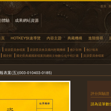
首頁
術體驗
成果網站資源
首頁
HOTKEY快速導覽
內容主題
典藏機構
進階搜尋
資源委員會檔案
資源委員會及國內附屬機構
會計財務
會計報表
國史館
國史館典藏國家檔案與總統文物數位化中程計畫
資源委員會檔案
五)(003-010403-0185)
評分與驗證
請為這筆數