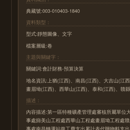
典藏號:003-010403-1840
資料類型：
型式:靜態圖像、文字
檔案層級:卷
主題與關鍵字：
關鍵詞:會計財務-預算決算
地名資訊:上猶(江西)、南昌(江西)、大吉山(江西
畫眉坳(江西)、西華山(江西)、泰和(江西)、贛縣
描述：
內容描述:第一區特種礦產管理處審核所屬單位
事處巋美山工程處西華山工程處畫眉坳工程處贛
事處南昌轉運站復工費支出累計表代辦物料支出