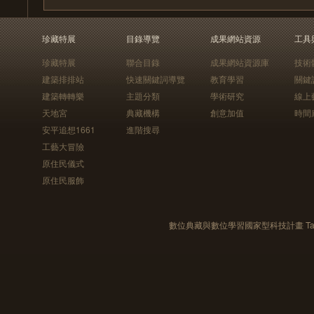
珍藏特展
目錄導覽
成果網站資源
工具
珍藏特展
聯合目錄
成果網站資源庫
技術
建築排排站
快速關鍵詞導覽
教育學習
關鍵
建築轉轉樂
主題分類
學術研究
線上
天地宮
典藏機構
創意加值
時間
安平追想1661
進階搜尋
工藝大冒險
原住民儀式
原住民服飾
數位典藏與數位學習國家型科技計畫 Taiwan e-Le