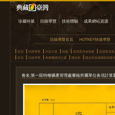
珍藏特展
目錄導覽
技術體驗
成果網站資源
目錄導覽首頁
HOTKEY快速導覽
首頁
目錄導覽
內容主題
檔案
資源委員會檔案
資源委員會
首頁
目錄導覽
典藏機構與計畫
國史館
國史館典藏國家檔案
卷名:第一區特種礦產管理處審核所屬單位各項計算案(003-