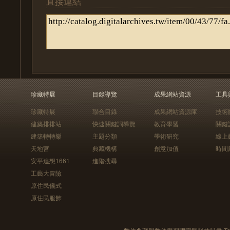
直接連結
珍藏特展
目錄導覽
成果網站資源
工具
珍藏特展
聯合目錄
成果網站資源庫
技術
建築排排站
快速關鍵詞導覽
教育學習
關鍵
建築轉轉樂
主題分類
學術研究
線上
天地宮
典藏機構
創意加值
時間
安平追想1661
進階搜尋
工藝大冒險
原住民儀式
原住民服飾