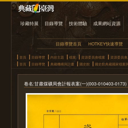
珍藏特展
目錄導覽
技術體驗
成果網站資源
目錄導覽首頁
HOTKEY快速導覽
首頁
目錄導覽
內容主題
檔案
資源委員會檔案
資源委員會
首頁
目錄導覽
典藏機構與計畫
國史館
國史館典藏國家檔案
卷名:甘肅煤礦局會計報表案(一)(003-010403-0173)