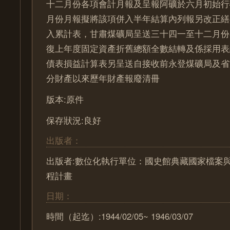
十二月份各項會計月報及呈報阿礦於六月初始行
月份月報擬將該項併入半年結算內列報另改正繕
入累計表，甘肅煤礦局呈送三十四一至十二月份
復上年度固定資產折舊總額全數結轉及係採用表
債表損益計算表另呈送自接收前永登煤礦局及省
分財產以來歷年財產報廢清冊
版本:原件
保存狀況:良好
出版者：
出版者:數位化執行單位：國史館典藏國家檔案
程計畫
日期：
時間（起迄）:1944/02/05~ 1946/03/07