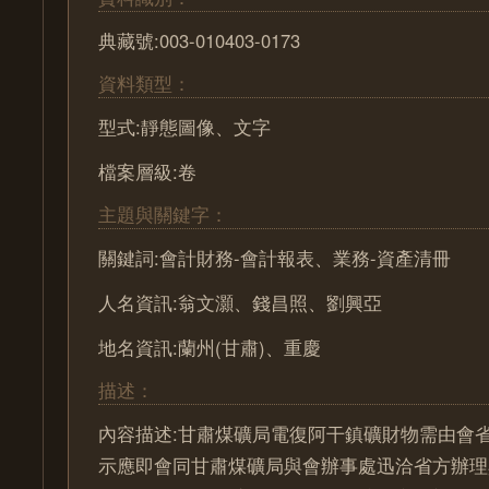
典藏號:003-010403-0173
資料類型：
型式:靜態圖像、文字
檔案層級:卷
主題與關鍵字：
關鍵詞:會計財務-會計報表、業務-資產清冊
人名資訊:翁文灝、錢昌照、劉興亞
地名資訊:蘭州(甘肅)、重慶
描述：
內容描述:甘肅煤礦局電復阿干鎮礦財物需由會
示應即會同甘肅煤礦局與會辦事處迅洽省方辦理