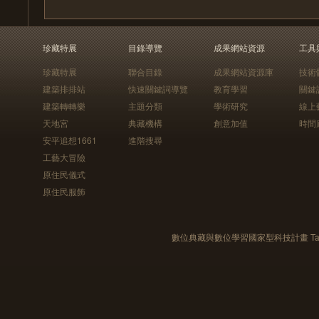
珍藏特展
目錄導覽
成果網站資源
工具
珍藏特展
聯合目錄
成果網站資源庫
技術
建築排排站
快速關鍵詞導覽
教育學習
關鍵
建築轉轉樂
主題分類
學術研究
線上
天地宮
典藏機構
創意加值
時間
安平追想1661
進階搜尋
工藝大冒險
原住民儀式
原住民服飾
數位典藏與數位學習國家型科技計畫 Taiwan e-Le