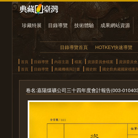
珍藏特展
目錄導覽
技術體驗
成果網站資源
目錄導覽首頁
HOTKEY快速導覽
首頁
目錄導覽
內容主題
檔案
資源委員會檔案
資源委員會
首頁
目錄導覽
典藏機構與計畫
國史館
國史館典藏國家檔案
卷名:嘉陽煤礦公司三十四年度會計報告(003-010403-