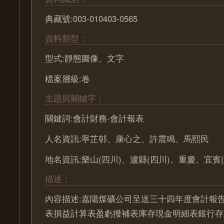
典藏號:003-010403-0565
資料類型：
型式:靜態圖像、文字
檔案層級:卷
主題與關鍵字：
關鍵詞:會計財務-會計報表
人名資訊:寧芷邨、康心之、許震鳴、馬熙民
地名資訊:樂山(四川)、瀘縣(四川)、重慶、宜賓(
描述：
內容描述:嘉陽煤礦公司呈送三十四年度會計報
表損益計算表盈虧撥補表庫存現金明細表銀行存