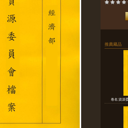
推薦藏品
卷名:資源委