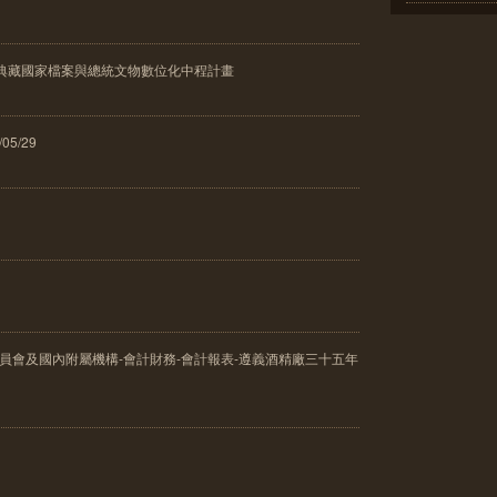
館典藏國家檔案與總統文物數位化中程計畫
05/29
委員會及國內附屬機構-會計財務-會計報表-遵義酒精廠三十五年