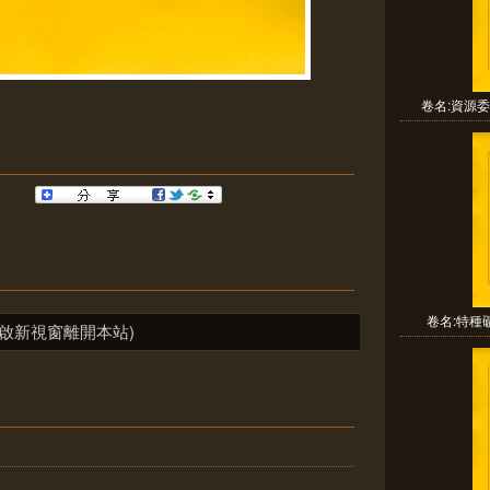
卷名:資源委
卷名:特種礦
啟新視窗離開本站)