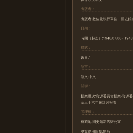
出版者：
出版者:數位化執行單位：國史
日期：
時間（起迄）:1946/07/06~ 1948/
格式：
數量:1
語言：
語文:中文
關聯：
檔案層次:資源委員會檔案-資源
及三十六年會計月報表
管理權：
典藏地:國史館新店辦公室
瀏覽使用限制:開放