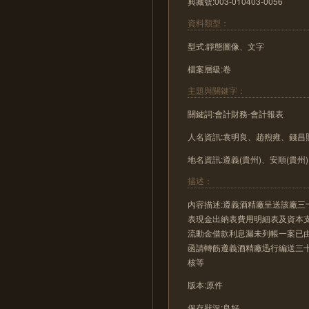
典藏號:003-010403-0056
資料類型：
型式:靜態圖像、文字
檔案層級:卷
主題與關鍵字：
關鍵詞:會計財務-會計報表
人名資訊:袁明良、趙煦雍、錢昌
地名資訊:遵義(貴州)、安順(貴州
描述：
內容描述:遵義酒精廠呈送該廠
表現金出納表費用明細表及資本
流動金借款利息漏未列帳一案已
函請轉飭遵義酒精廠迅行編送三
核等
版本:原件
保存狀況:良好