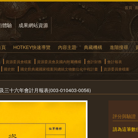
首頁
術體驗
成果網站資源
首頁
HOTKEY快速導覽
內容主題
典藏機構
進階搜尋
資源委員會檔案
資源委員會及國內附屬機構
會計財務
會計報表
國史館
國史館典藏國家檔案與總統文物數位化中程計畫
資源委員會檔案
十六年會計月報表(003-010403-0056)
評分與驗證
請為這筆數