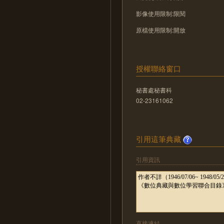
影像使用限制:限閱
原檔使用限制:開放
授權聯絡窗口
秘書處秘書科
02-23161062
引用這筆典藏
引用資訊
直接連結