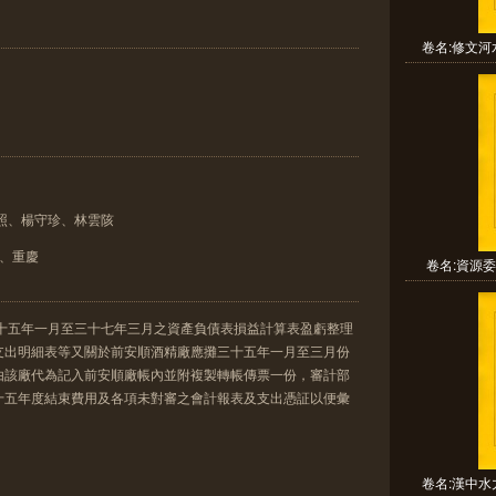
卷名:修文河
照、楊守珍、林雲陔
)、重慶
卷名:資源委
三十五年一月至三十七年三月之資產負債表損益計算表盈虧整理
支出明細表等又關於前安順酒精廠應攤三十五年一月至三月份
由該廠代為記入前安順廠帳內並附複製轉帳傳票一份，審計部
十五年度結束費用及各項未對審之會計報表及支出憑証以便彙
卷名:漢中水