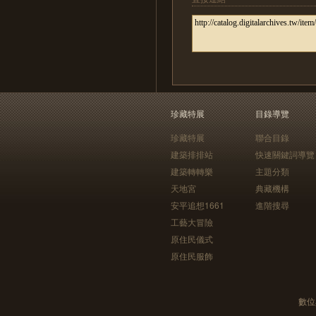
珍藏特展
目錄導覽
珍藏特展
聯合目錄
建築排排站
快速關鍵詞導覽
建築轉轉樂
主題分類
天地宮
典藏機構
安平追想1661
進階搜尋
工藝大冒險
原住民儀式
原住民服飾
數位典