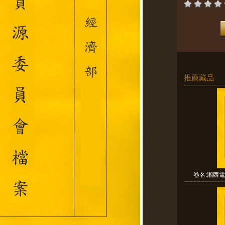
推薦藏品
卷名:湘西電