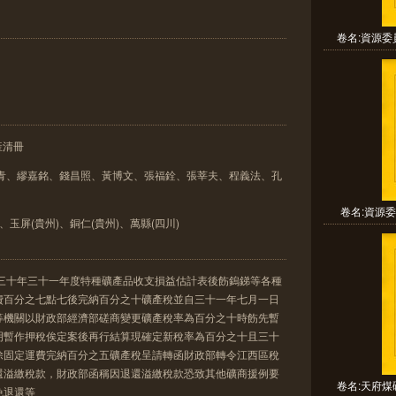
卷名:資源委
產清冊
濟青、繆嘉銘、錢昌照、黃博文、張福銓、張莘夫、程義法、孔
卷名:資源委
、玉屏(貴州)、銅仁(貴州)、萬縣(四川)
會三十年三十一年度特種礦產品收支損益估計表後飭鎢銻等各種
費百分之七點七後完納百分之十礦產稅並自三十一年七月一日
等機關以財政部經濟部磋商變更礦產稅率為百分之十時飭先暫
明暫作押稅俟定案後再行結算現確定新稅率為百分之十且三十
除固定運費完納百分之五礦產稅呈請轉函財政部轉令江西區稅
還溢繳稅款，財政部函稱因退還溢繳稅款恐致其他礦商援例要
卷名:天府煤
免退還等