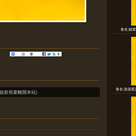
卷名:銻業
卷名:資源委
啟新視窗離開本站)