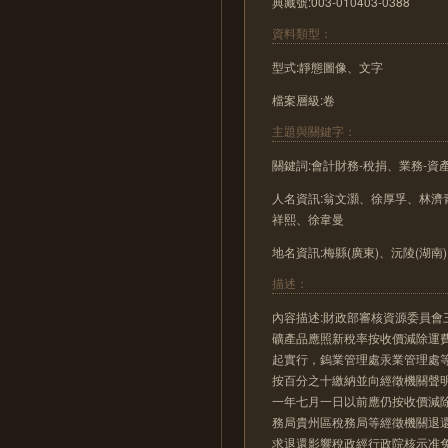
典藏號:003-010403-0388
資料類型：
型式:靜態圖像、文字
檔案層級:卷
主題與關鍵字：
關鍵詞:會計財務-稅捐、業務-資
人名資訊:翁文灝、徐厚孚、林
祥熙、徐韋曼
地名資訊:梅縣(廣東)、沅陵(湖南)
描述：
內容描述:財政部審核資源委員
礦產品應照新稅率按收價減除運
起實行，鎢業管理處汞業管理處
按百分之十繳納並向經徵機關聲
一年七月一日以前應仍按收價減
務局貴州區稅務局等經徵機關退
求退還影響稅政經行政院核示准