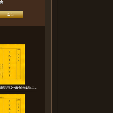
廠暨辰谿分廠會計報表(二...