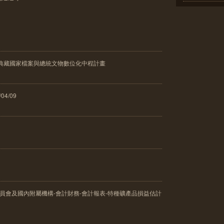
館典藏國家檔案與總統文物數位化中程計畫
04/09
委員會及國內附屬機構-會計財務-會計報表-特種礦產品損益估計