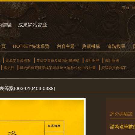
首頁
術體驗
成果網站資源
首頁
HOTKEY快速導覽
內容主題
典藏機構
進階搜尋
資源委員會檔案
資源委員會及國內附屬機構
會計財務
會計報表
國史館
國史館典藏國家檔案與總統文物數位化中程計畫
資源委員會檔案
(003-010403-0388)
評分與驗證
請為這筆數