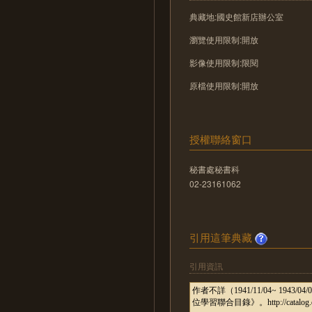
典藏地:國史館新店辦公室
瀏覽使用限制:開放
影像使用限制:限閱
原檔使用限制:開放
授權聯絡窗口
秘書處秘書科
02-23161062
引用這筆典藏
引用資訊