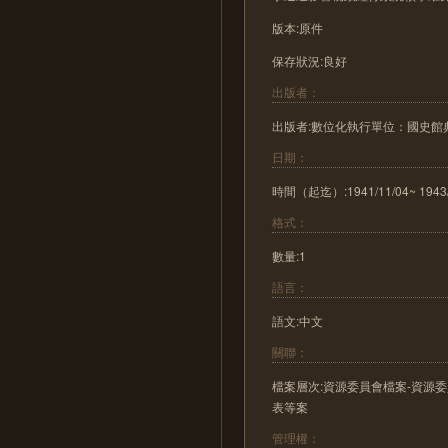
版本:原件
保存狀況:良好
出版者：
出版者:數位化執行單位：國史
日期：
時間（起迄）:1941/11/04~ 1943/
格式：
數量:1
語言：
語文:中文
關聯：
檔案層次:資源委員會檔案-資源
表等案
管理權：