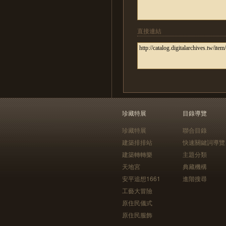
直接連結
珍藏特展
目錄導覽
珍藏特展
聯合目錄
建築排排站
快速關鍵詞導覽
建築轉轉樂
主題分類
天地宮
典藏機構
安平追想1661
進階搜尋
工藝大冒險
原住民儀式
原住民服飾