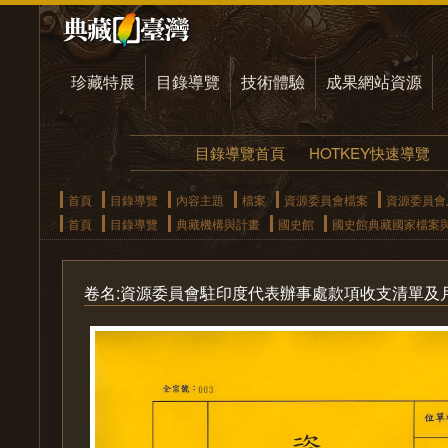
珍藏特展
目錄導覽
技術體驗
成果網站資源
目錄導覽首頁
HOTKEY快速導覽
首頁
目錄導覽
內容主題
檔案
資源委員會檔案
資源委員會
首頁
目錄導覽
典藏機構與計畫
國史館
國史館典藏國家檔案
卷名:資源委員會駐印度代表辦事處款項收支清單及月計表案(