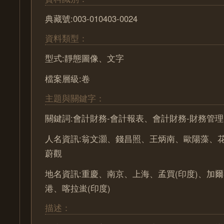
典藏號:003-010403-0024
資料類型：
型式:靜態圖像、文字
檔案層級:卷
主題與關鍵字：
關鍵詞:會計財務-會計報表、會計財務-財務管理
人名資訊:翁文灝、錢昌照、王炳南、歐陽藻、
蔚觀
地名資訊:重慶、南京、上海、孟買(印度)、加爾
港、喀拉蚩(印度)
描述：