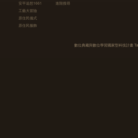
安平追想1661
進階搜尋
工藝大冒險
原住民儀式
原住民服飾
數位典藏與數位學習國家型科技計畫 Taiwan e-Le