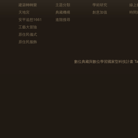
建築轉轉樂
主題分類
學術研究
線上
天地宮
典藏機構
創意加值
時間
安平追想1661
進階搜尋
工藝大冒險
原住民儀式
原住民服飾
數位典藏與數位學習國家型科技計畫 Taiwan e-Le