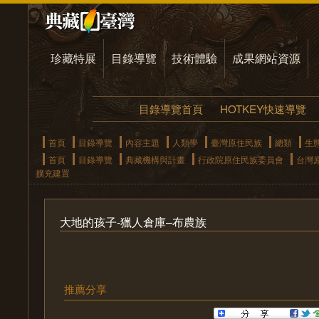
珍藏特展
目錄導覽
技術體驗
成果網站資源
目錄導覽首頁
HOTKEY快速導覽
首頁
目錄導覽
內容主題
人類學
臺灣原住民族
總類
生
首頁
目錄導覽
典藏機構與計畫
行政院原住民族委員會
台灣
擴充建置
大地的孩子-獵人倉庫–布農族
推薦分享