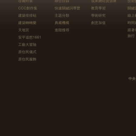
珍藏特展
聯合目錄
成果網站資源庫
技術
CCC創作集
快速關鍵詞導覽
教育學習
關鍵
建築排排站
主題分類
學術研究
線上
建築轉轉樂
典藏機構
創意加值
時間
天地宮
進階搜尋
跟著
旅行
安平追想1661
工藝大冒險
原住民儀式
原住民服飾
中央