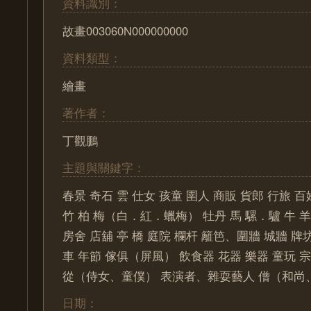
資料識別：
故畫003060N000000000
資料類型：
繪畫
著作者：
丁觀鵬
主題與關鍵字：
春景 奇石 雲 仕女 孩童 圉人 商販 貨郎 行旅 
竹 柏 梅（白．紅．蠟梅） 牡丹 馬 騾．驢 牛 羊
房舍 店舖 亭 橋 庭院 欄杆 籬笆、圍牆 城牆 牌
車 年節 傢俱（屏風） 飲食器 花器 樂器 童玩 宗
從（侍女、童僕） 表演者、雜耍藝人 僧（和尚、
日期：