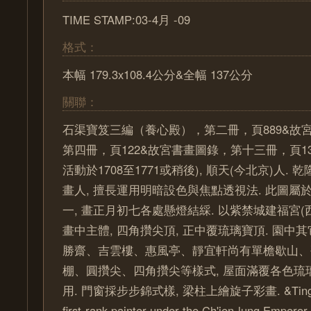
TIME STAMP:03-4月 -09
格式：
本幅 179.3x108.4公分&全幅 137公分
關聯：
石渠寶笈三編（養心殿），第二冊，頁889&故
第四冊，頁122&故宮書畫圖錄，第十三冊，頁137
活動於1708至1771或稍後), 順天(今北京)人.
畫人, 擅長運用明暗設色與焦點透視法. 此圖屬
一, 畫正月初七各處懸燈結綵. 以紫禁城建福宮(
畫中主體, 四角攢尖頂, 正中覆琉璃寶頂. 園中
勝齋、吉雲樓、惠風亭、靜宜軒尚有單檐歇山、
棚、圓攢尖、四角攢尖等樣式, 屋面滿覆各色琉璃
用. 門窗採步步錦式樣, 梁柱上繪旋子彩畫. &Ting Kua
first-rank painter under the Ch'ien-lung Emperor 