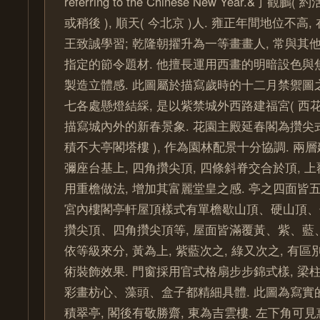
referring to the Chinese New Year.&丁觀鵬(
或稍後 ), 順天( 今北京 )人. 雍正年間地位不高
王致誠學習; 乾隆朝擢升為一等畫畫人, 常與其
指定的節令題材. 他擅長運用西畫的明暗設色與焦
製造立體感. 此圖屬於描寫歲時的十二月禁禦圖之
七各處懸燈結綵, 是以紫禁城外西路建福宮( 西花
描寫城內外的新春景象. 花園主殿延春閣為攢尖式
積不大亭閣塔樓 ), 作為園林配景十分協調. 兩
彌座台基上, 四角攢尖頂, 四條斜脊交合於頂, 上
用重檐做法, 增加其富麗堂皇之感. 亭之四面皆五
宮內樓閣亭軒屋頂樣式有單檐歇山頂、硬山頂、
攢尖頂、四角攢尖頂等, 屋面皆滿覆黃、紫、藍、
依等級來分, 黃為上, 紫藍次之, 綠又次之, 有區
術裝飾效果. 門窗採用官式格扇步步錦式樣, 梁柱
彩畫枋心、藻頭、盒子都精細具體. 此圖為寫實的
積翠亭, 閣後有敬勝齋, 東為吉雲樓. 左下角可