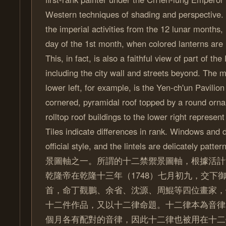
Western techniques of shading and perspective. 
the imperial activities from the 12 lunar months,
day of the 1st month, when colored lanterns ar
This, in fact, is also a faithful view of part of th
including the city wall and streets beyond. The m
lower left, for example, is the Yen-ch'un Pavilion 
cornered, pyramidal roof topped by a round orna
rolltop roof buildings to the lower right represent
Tiles indicate differences in rank. Windows and d
official style, and the lintels are delicately
景圖軸之一。所謂的十二禁禦景圖軸，根據活計
乾隆帝在乾隆十三年（1748）七月初九，交下
首，命丁觀鵬、余省、沈源、周鯤等四位畫家，
十二件作品，又以十二律命題。十二律本為音律
個月各有配對的音律，因此十二律也被用在十二