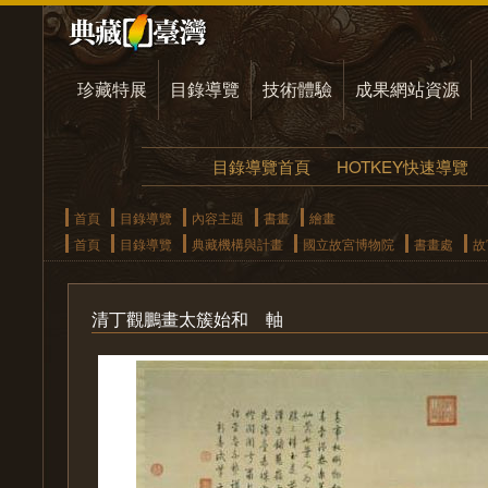
珍藏特展
目錄導覽
技術體驗
成果網站資源
目錄導覽首頁
HOTKEY快速導覽
首頁
目錄導覽
內容主題
書畫
繪畫
首頁
目錄導覽
典藏機構與計畫
國立故宮博物院
書畫處
故
清丁觀鵬畫太簇始和 軸