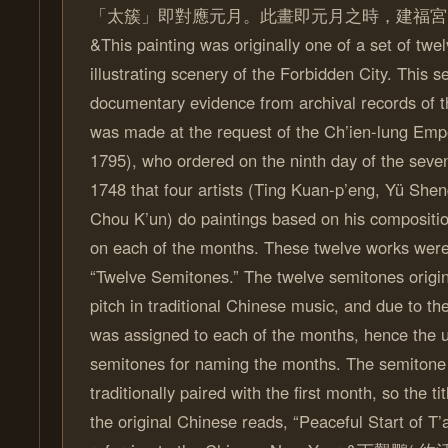
「太簇」即對應元月。此畫即元月之時，建福宮
&This painting was originally one of a set of twe
illustrating scenery of the Forbidden City. This s
documentary evidence from archival records of t
was made at the request of the Ch’ien-lung Empe
1795), who ordered on the ninth day of the seve
1748 that four artists (Ting Kuan-p’eng, Yü She
Chou K’un) do paintings based on his compositi
on each of the months. These twelve works were
“Twelve Semitones.” The twelve semitones origin
pitch in traditional Chinese music, and due to th
was assigned to each of the months, hence the u
semitones for naming the months. The semitone 
traditionally paired with the first month, so the tit
the original Chinese reads, “Peaceful Start of T’a