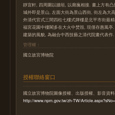
靜宜軒, 四周圍以牆垣, 以廊廡相接. 畫上方有
城外即是景山, 左面大街為景山西街, 街左為大高
外清代官式三間四柱七樓式牌樓是北平市街最精巧
福宮花園中樓閣多在大火中焚毀, 現僅存惠風亭.
建築的風貌, 為融合中西技藝之清代院畫代表作.
管理權：
國立故宮博物院
授權聯絡窗口
國立故宮博物院圖像授權、出版授權、影音資料
http://www.npm.gov.tw/zh-TW/Article.aspx?sN