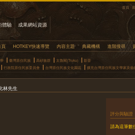
首頁
術體驗
成果網站資源
首頁
HOTKEY快速導覽
內容主題
典藏機構
進階搜尋
學
臺灣原住民族
高砂族群
太魯閣(Truku)
影音
行政院原住民族委員會
台灣原住民族文化園區
擴充台灣原住民族文學家及藝
比林先生
評分與驗證
請為這筆數