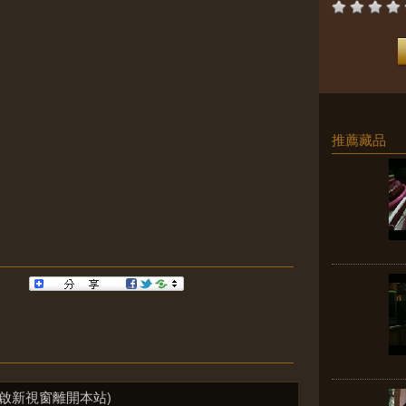
推薦藏品
啟新視窗離開本站)