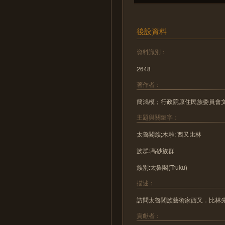
後設資料
資料識別：
2648
著作者：
簡鴻模；行政院原住民族委員會
主題與關鍵字：
太魯閣族;木雕; 西又比林
族群:高砂族群
族別:太魯閣(Truku)
描述：
訪問太魯閣族藝術家西又．比林
貢獻者：