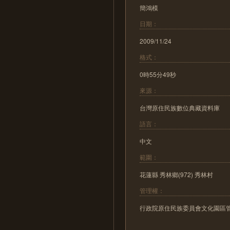
簡鴻模
日期：
2009/11/24
格式：
0時55分49秒
來源：
台灣原住民族數位典藏資料庫
語言：
中文
範圍：
花蓮縣 秀林鄉(972) 秀林村
管理權：
行政院原住民族委員會文化園區