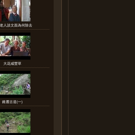
老人談文面為何除去
大花咸豐草
錐麓古道(一)