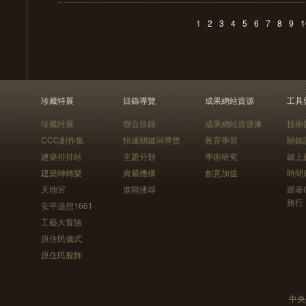
1
2
3
4
5
6
7
8
9
1
珍藏特展
目錄導覽
成果網站資源
工具
珍藏特展
聯合目錄
成果網站資源庫
技術
CCC創作集
快速關鍵詞導覽
教育學習
關鍵
建築排排站
主題分類
學術研究
線上
建築轉轉樂
典藏機構
創意加值
時間
天地宮
進階搜尋
跟著
旅行
安平追想1661
工藝大冒險
原住民儀式
原住民服飾
中央