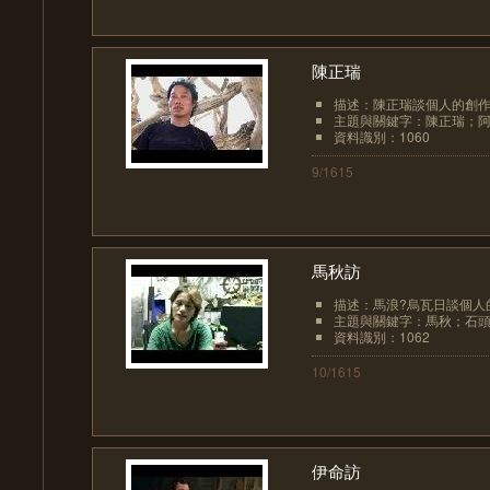
陳正瑞
描述：陳正瑞談個人的創
主題與關鍵字：陳正瑞；阿
資料識別：1060
9/1615
馬秋訪
描述：馬浪?烏瓦日談個人
主題與關鍵字：馬秋；石頭
資料識別：1062
10/1615
伊命訪