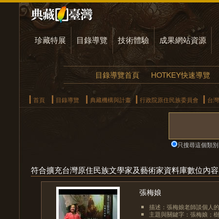
珍藏特展
目錄導覽
技術體驗
成果網站資源
目錄導覽首頁
HOTKEY快速導覽
首頁
目錄導覽
典藏機構與計畫
行政院原住民族委員會
台灣
只搜尋這個類別
符合擴充台灣原住民族文學家及藝術家資料庫數位內容
張梅娘
描述：張梅娘老師談個人
主題與關鍵字：張梅娘；樹