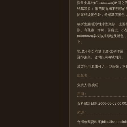
與角尖鼻魨(
C. coronata
)略同之
鰭基甚多； 眼四周有極不明顯
除尾鰭淡黃色外，餘鰭基底黃色
棲所生態:暖水性小型魚類，主
類、有孔蟲、海綿、苔蘚虫、小
prionurus
)常模倣其形態及體色
上。
地理分佈:分布於印度-太平洋區
羅得豪島。台灣四周海域均見。
漁業利用:具毒性之小型魚類，
出版者：
負責人:邵廣昭
日期：
資料修訂日期:2006-06-03 00:00:
來源：
台灣魚類資料庫(http://fishdb.sinic