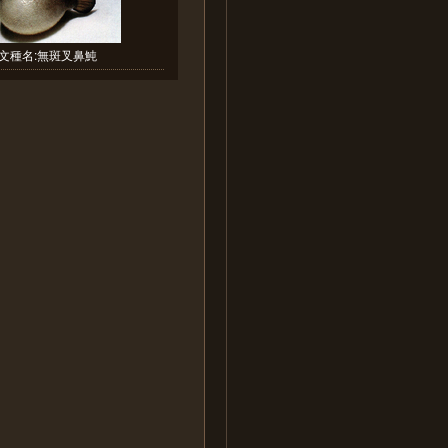
文種名:無斑叉鼻魨