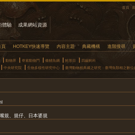
首頁
術體驗
成果網站資源
首頁
HOTKEY快速導覽
內容主題
典藏機構
進階搜尋
動物界
脊索動物門
條鰭魚綱
魨形目
四齒魨科
中央研究院
生物多樣性研究中心
臺灣動物相典藏之研究：臺灣魚類相之數位
ni
尖嘴規、規仔、日本婆規