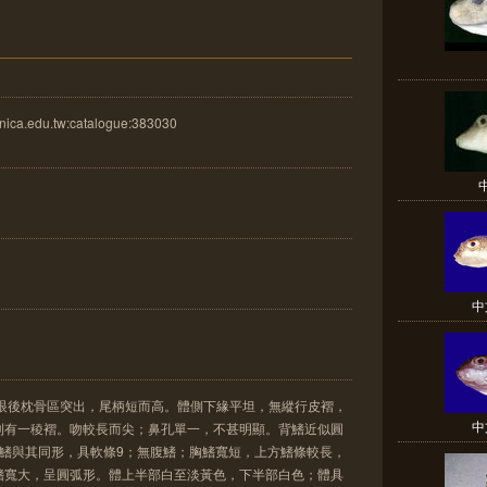
ica.edu.tw:catalogue:383030
中
，眼後枕骨區突出，尾柄短而高。體側下緣平坦，無縱行皮褶，
中
則有一稜褶。吻較長而尖；鼻孔單一，不甚明顯。背鰭近似圓
臀鰭與其同形，具軟條9；無腹鰭；胸鰭寬短，上方鰭條較長，
鰭寬大，呈圓弧形。體上半部白至淡黃色，下半部白色；體具