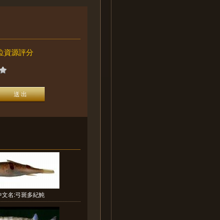
位資源評分
中文名:弓斑多紀魨