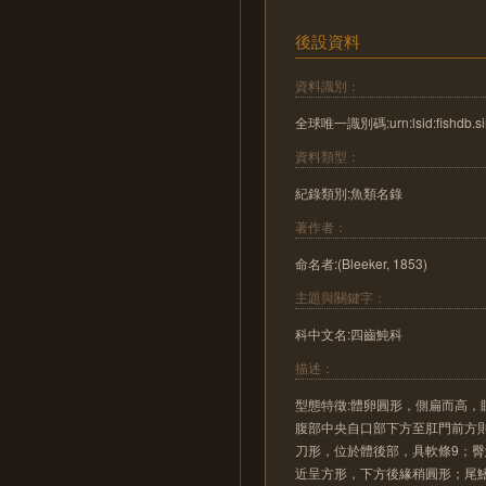
後設資料
資料識別：
全球唯一識別碼:urn:lsid:fishdb.sin
資料類型：
紀錄類別:魚類名錄
著作者：
命名者:(Bleeker, 1853)
主題與關鍵字：
科中文名:四齒魨科
描述：
型態特徵:體卵圓形，側扁而高
腹部中央自口部下方至肛門前方
刀形，位於體後部，具軟條9；
近呈方形，下方後緣稍圓形；尾