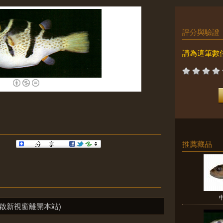
評分與驗證
請為這筆數
推薦藏品
啟新視窗離開本站)