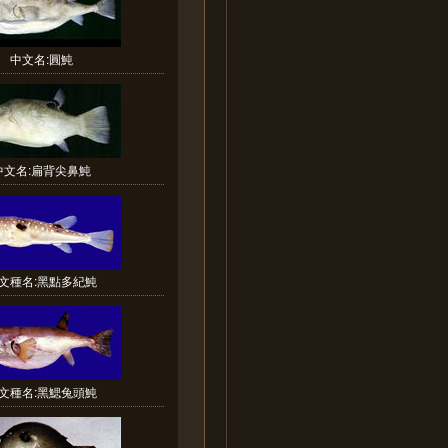
中文名:圓魨
中文名:扁背尖鼻魨
文種名:黑點多紀魨
文種名:黑鰓兔頭魨