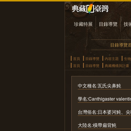
珍藏特展
目錄導覽
技
目錄導覽
首頁
目錄導覽
內容主題
生物
首頁
目錄導覽
典藏機構與計畫
中文種名:瓦氏尖鼻魨
學名:Canthigaster valenti
台灣俗名:日本婆河魨、
大陸名:橫帶扁背魨