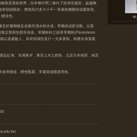
四條垂直黑棕色帶，但本種中間二條向下延伸至腹部，超越胸
的放射狀細藍紋；體側具許多大小不一黃褐色橢圓形或圓形斑。
，鰭淡色。
中
要棲息於珊瑚礁及岩礁等淺水靜水域，單獨或成群活動，以藻
型腹足類和魚類等為食。單棘魨科之副革單棘魨(
Paraluteres
，藉以逃避敵人。具有領域性及行一夫多妻制，卵產在海藻叢
，西起紅海、非洲東岸，東至土木土群島，北至日本南部，南至
不具食用價值，體色豔麗，常被當做觀賞用魚。
00
a.edu.tw)