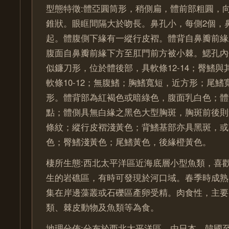
型態特徵:體亞圓筒形，稍側扁，體前部粗圓，
錐狀。眼眶間隔大於吻長。鼻孔小，每側2個，
起。體腹側下緣有一縱行皮褶。體背自鼻瓣前緣
腹面自鼻瓣前緣下方至肛門前方被小棘。鰓孔內
似鐮刀形，位於體後部，具軟條12-14；臀鰭
軟條10-12；無腹鰭；胸鰭寬短，近方形；尾
形。體背部為紅褐色或暗綠色，腹面乳白色；體
點；體側具無白緣之黑色大型胸斑，胸斑前後則
條紋；縱行皮褶淺黃色；背鰭基部亦具黑斑，或
色；臀鰭淺黃色；尾鰭黃色，後緣橙黃色。
棲所生態:西北太平洋區近海底層小型魚類，喜
生的岩礁區，有時可發現於河口域。春季時成熟
集在岸邊藻叢或石礫區產卵受精。肉食性，主要
類、棘皮動物及魚類等為食。
地理分佈:分布於西北太平洋區，由日本、韓國