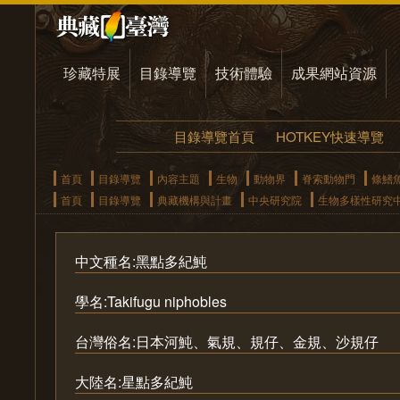
珍藏特展
目錄導覽
技術體驗
成果網站資源
目錄導覽首頁
HOTKEY快速導覽
首頁
目錄導覽
內容主題
生物
動物界
脊索動物門
條鰭
首頁
目錄導覽
典藏機構與計畫
中央研究院
生物多樣性研究
中文種名:黑點多紀魨
學名:Takifugu niphobles
台灣俗名:日本河魨、氣規、規仔、金規、沙規仔
大陸名:星點多紀魨