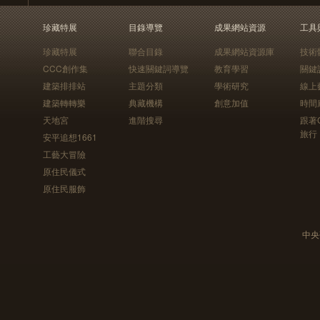
珍藏特展
目錄導覽
成果網站資源
工具
珍藏特展
聯合目錄
成果網站資源庫
技術
CCC創作集
快速關鍵詞導覽
教育學習
關鍵
建築排排站
主題分類
學術研究
線上
建築轉轉樂
典藏機構
創意加值
時間
天地宮
進階搜尋
跟著
旅行
安平追想1661
工藝大冒險
原住民儀式
原住民服飾
中央