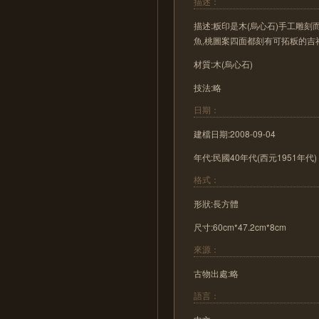
描述：
描述:粄印是木(烏心石)手工雕刻
魚,桃圖案四面都刻有可拓粄的吉
材質:木(烏心石)
技法:略
日期：
建檔日期:2008-09-04
年代:民國40年代(西元1951年代)
格式：
形狀:長方體
尺寸:60cm*47.2cm*8cm
來源：
古物出處:略
語言：