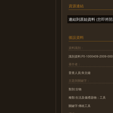
資源連結
連結到原始資料
(您即將開
後設資料
資料識別：
識別資料:F0-1000409-2009-000
著作者：
普查人員:朱文鐘
主題與關鍵字：
類別:古物
種類:生活及儀禮器物；工具
關鍵字:傳統工具