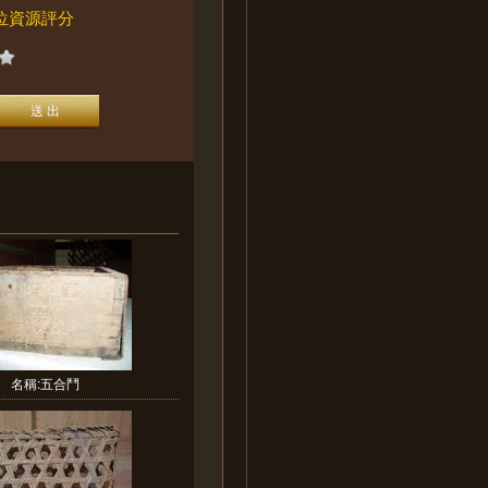
位資源評分
名稱:五合鬥