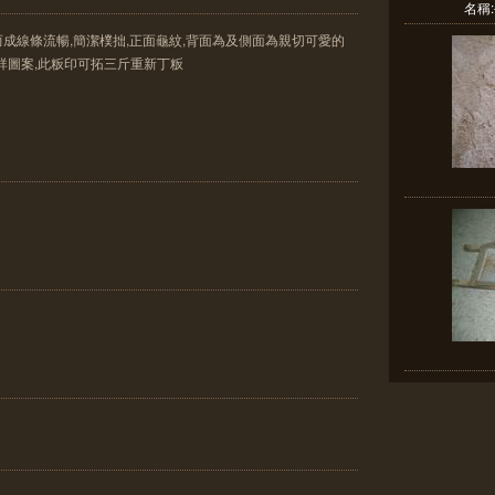
名稱
而成線條流暢,簡潔樸拙,正面龜紋,背面為及側面為親切可愛的
祥圖案,此粄印可拓三斤重新丁粄