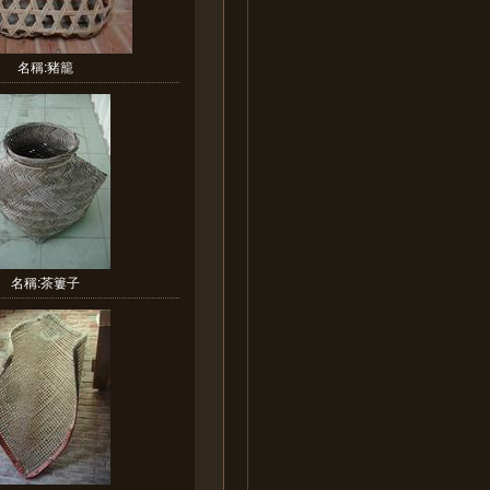
名稱:豬籠
名稱:茶簍子