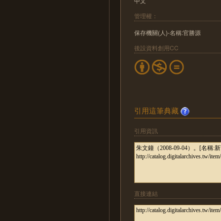
中文
管理權：
保存機關(人)-名稱:官勝源
後設資料創用CC
引用這筆典藏
引用資訊
直接連結