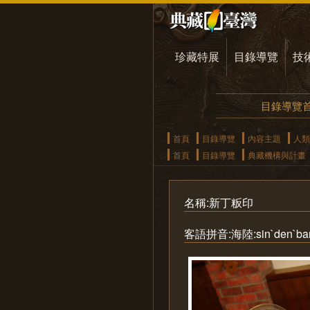
珍藏特展
目錄導覽
技
目錄導覽
首頁
目錄導覽
內容主題
人類
首頁
目錄導覽
典藏機構與計畫
名稱:新丁粄印
客語拼音:海陸:sin`den`ban