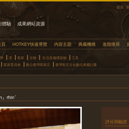
首頁
術體驗
成果網站資源
首頁
HOTKEY快速導覽
內容主題
典藏機構
進階搜尋
學
漢
客家
古物
生活及儀禮器物
工具
客家委員會
數位臺灣客家庄
臺灣客庄文化數位典藏計畫
』rhinˇ
評分與驗證