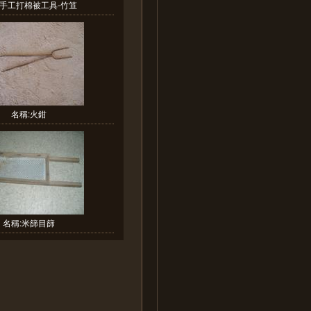
:手工打棉被工具-竹笪
名稱:火鉗
名稱:米篩目篩