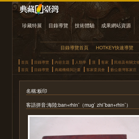
珍藏特展
目錄導覽
技術體驗
成果網站資源
目錄導覽首頁
HOTKEY快速導覽
首頁
目錄導覽
內容主題
人類學
漢
客家
民俗及有關文
首頁
目錄導覽
典藏機構與計畫
客家委員會
數位臺灣客家庄
名稱:粄印
客語拼音:海陸:ban+rhinˇ（mug` zhiˇban+rhinˇ）