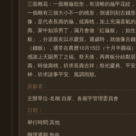
三面雕花：一面雕龜殼形，有清晰的龜甲花紋，
一個雕有三個大小不一的桃形，側邊則刻古錢形
像，是代表長壽的龜，或壽桃，加上充滿喜氣的
壽。家中如添男丁，滿月會做「紅龜粄」；如生
粄」，分送親友以示慶賀。週歲時，就做像古錢
（錢粄），通常在農曆10月15日（十月半圓福
感謝上天賜男丁之福。祭天後，再將粄分給鄰居
壽」時做壽桃，祈求長壽吉祥；祭祀慶典、平安
神，祈求諸事平安、風調雨順。
貢獻者：
主辦單位-名稱:自家、各廟宇管理委員會
日期：
舉行時間:其他
辦理週期:每年