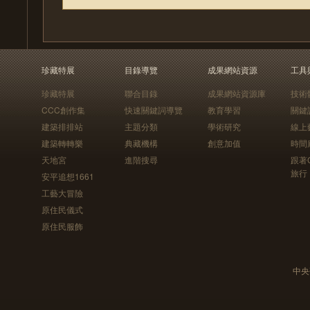
珍藏特展
目錄導覽
成果網站資源
工具
珍藏特展
聯合目錄
成果網站資源庫
技術
CCC創作集
快速關鍵詞導覽
教育學習
關鍵
建築排排站
主題分類
學術研究
線上
建築轉轉樂
典藏機構
創意加值
時間
天地宮
進階搜尋
跟著
旅行
安平追想1661
工藝大冒險
原住民儀式
原住民服飾
中央