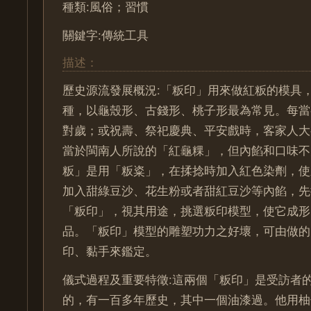
種類:風俗；習慣
關鍵字:傳統工具
描述：
歷史源流發展概況:「粄印」用來做紅粄的模具
種，以龜殼形、古錢形、桃子形最為常見。每當
對歲；或祝壽、祭祀慶典、平安戲時，客家人大
當於閩南人所說的「紅龜粿」，但內餡和口味不
粄」是用「粄粢」，在揉捻時加入紅色染劑，使
加入甜綠豆沙、花生粉或者甜紅豆沙等內餡，先
「粄印」，視其用途，挑選粄印模型，使它成形
品。「粄印」模型的雕塑功力之好壞，可由做的
印、黏手來鑑定。
儀式過程及重要特徵:這兩個「粄印」是受訪者
的，有一百多年歷史，其中一個油漆過。他用柚