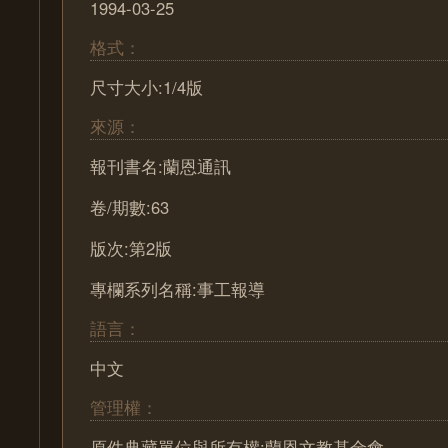
1994-03-25
格式：
尺寸大小:1/4版
來源：
報刊書名:蘭恩通訊
卷/期數:63
版次:第2版
專欄系列名稱:事工報導
語言：
中文
管理權：
原件典藏單位與所有權:蘭恩文教基金會