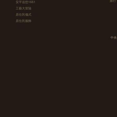
旅行
安平追想1661
工藝大冒險
原住民儀式
原住民服飾
中央