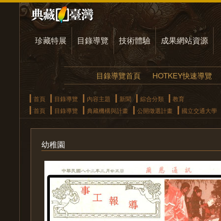
珍藏特展
目錄導覽
技術體驗
成果網站資源
目錄導覽首頁
HOTKEY快速導覽
首頁
目錄導覽
內容主題
新聞
綜合分類
教育
首頁
目錄導覽
典藏機構與計畫
公開徵選計畫
國立交通大學
幼稚園