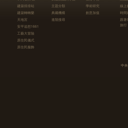
建築排排站
主題分類
學術研究
線上
建築轉轉樂
典藏機構
創意加值
時間
天地宮
進階搜尋
跟著
旅行
安平追想1661
工藝大冒險
原住民儀式
原住民服飾
中央