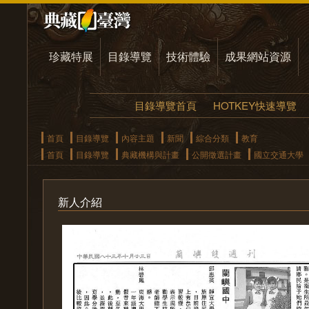
珍藏特展
目錄導覽
技術體驗
成果網站資源
目錄導覽首頁
HOTKEY快速導覽
首頁
目錄導覽
內容主題
新聞
綜合分類
教育
首頁
目錄導覽
典藏機構與計畫
公開徵選計畫
國立交通大學
新人介紹