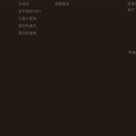
天地宮
進階搜尋
跟著
旅行
安平追想1661
工藝大冒險
原住民儀式
原住民服飾
中央