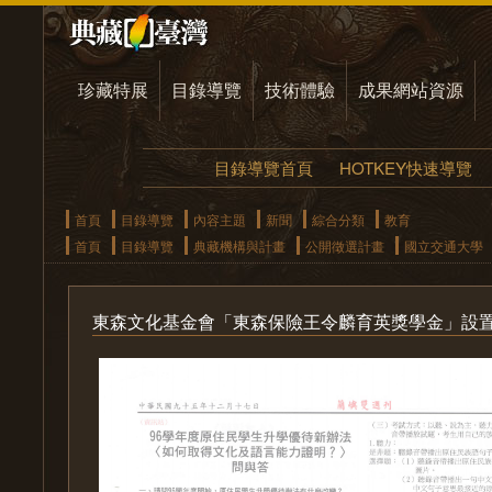
珍藏特展
目錄導覽
技術體驗
成果網站資源
目錄導覽首頁
HOTKEY快速導覽
首頁
目錄導覽
內容主題
新聞
綜合分類
教育
首頁
目錄導覽
典藏機構與計畫
公開徵選計畫
國立交通大學
東森文化基金會「東森保險王令麟育英獎學金」設